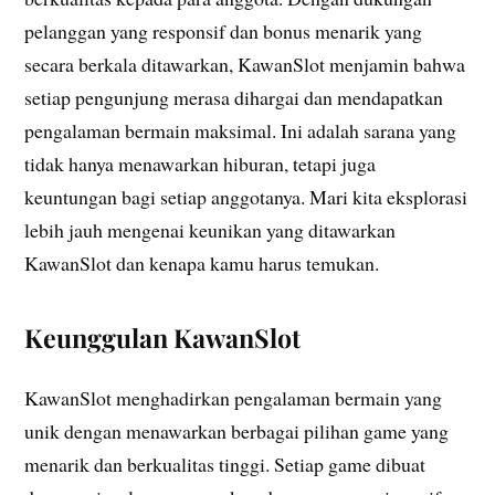
pelanggan yang responsif dan bonus menarik yang
secara berkala ditawarkan, KawanSlot menjamin bahwa
setiap pengunjung merasa dihargai dan mendapatkan
pengalaman bermain maksimal. Ini adalah sarana yang
tidak hanya menawarkan hiburan, tetapi juga
keuntungan bagi setiap anggotanya. Mari kita eksplorasi
lebih jauh mengenai keunikan yang ditawarkan
KawanSlot dan kenapa kamu harus temukan.
Keunggulan KawanSlot
KawanSlot menghadirkan pengalaman bermain yang
unik dengan menawarkan berbagai pilihan game yang
menarik dan berkualitas tinggi. Setiap game dibuat