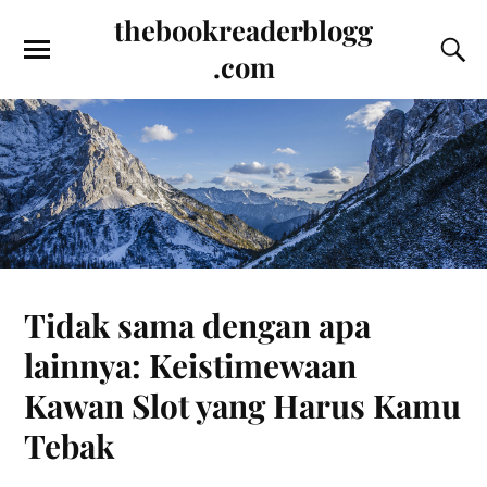
thebookreaderblogg
.com
Tidak sama dengan apa
lainnya: Keistimewaan
Kawan Slot yang Harus Kamu
Tebak