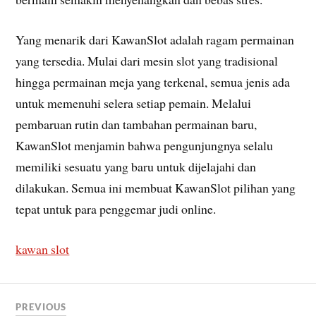
Yang menarik dari KawanSlot adalah ragam permainan
yang tersedia. Mulai dari mesin slot yang tradisional
hingga permainan meja yang terkenal, semua jenis ada
untuk memenuhi selera setiap pemain. Melalui
pembaruan rutin dan tambahan permainan baru,
KawanSlot menjamin bahwa pengunjungnya selalu
memiliki sesuatu yang baru untuk dijelajahi dan
dilakukan. Semua ini membuat KawanSlot pilihan yang
tepat untuk para penggemar judi online.
kawan slot
PREVIOUS