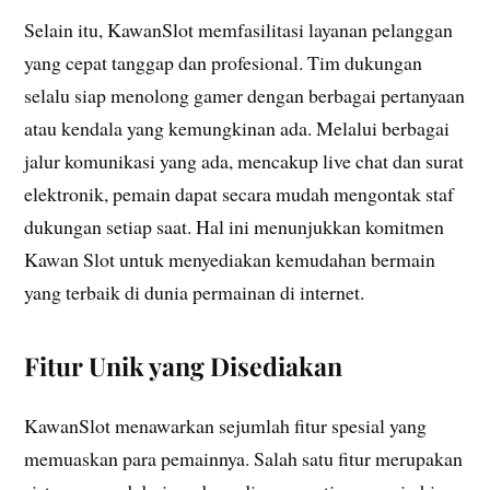
Selain itu, KawanSlot memfasilitasi layanan pelanggan
yang cepat tanggap dan profesional. Tim dukungan
selalu siap menolong gamer dengan berbagai pertanyaan
atau kendala yang kemungkinan ada. Melalui berbagai
jalur komunikasi yang ada, mencakup live chat dan surat
elektronik, pemain dapat secara mudah mengontak staf
dukungan setiap saat. Hal ini menunjukkan komitmen
Kawan Slot untuk menyediakan kemudahan bermain
yang terbaik di dunia permainan di internet.
Fitur Unik yang Disediakan
KawanSlot menawarkan sejumlah fitur spesial yang
memuaskan para pemainnya. Salah satu fitur merupakan