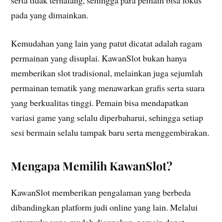
pada yang dimainkan.
Kemudahan yang lain yang patut dicatat adalah ragam
permainan yang disuplai. KawanSlot bukan hanya
memberikan slot tradisional, melainkan juga sejumlah
permainan tematik yang menawarkan grafis serta suara
yang berkualitas tinggi. Pemain bisa mendapatkan
variasi game yang selalu diperbaharui, sehingga setiap
sesi bermain selalu tampak baru serta menggembirakan.
Mengapa Memilih KawanSlot?
KawanSlot memberikan pengalaman yang berbeda
dibandingkan platform judi online yang lain. Melalui