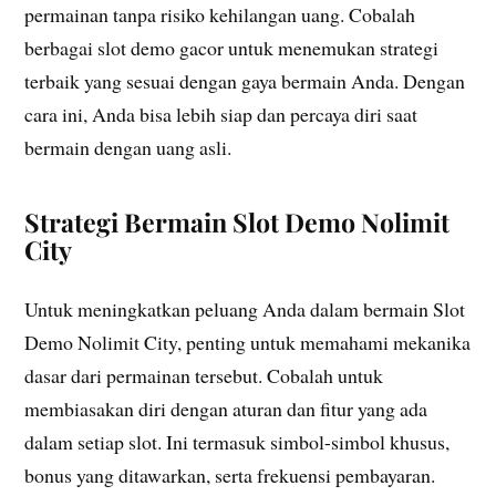
permainan tanpa risiko kehilangan uang. Cobalah
berbagai slot demo gacor untuk menemukan strategi
terbaik yang sesuai dengan gaya bermain Anda. Dengan
cara ini, Anda bisa lebih siap dan percaya diri saat
bermain dengan uang asli.
Strategi Bermain Slot Demo Nolimit
City
Untuk meningkatkan peluang Anda dalam bermain Slot
Demo Nolimit City, penting untuk memahami mekanika
dasar dari permainan tersebut. Cobalah untuk
membiasakan diri dengan aturan dan fitur yang ada
dalam setiap slot. Ini termasuk simbol-simbol khusus,
bonus yang ditawarkan, serta frekuensi pembayaran.