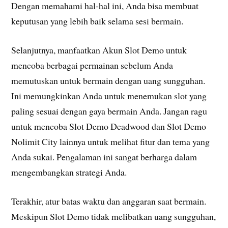
Dengan memahami hal-hal ini, Anda bisa membuat
keputusan yang lebih baik selama sesi bermain.
Selanjutnya, manfaatkan Akun Slot Demo untuk
mencoba berbagai permainan sebelum Anda
memutuskan untuk bermain dengan uang sungguhan.
Ini memungkinkan Anda untuk menemukan slot yang
paling sesuai dengan gaya bermain Anda. Jangan ragu
untuk mencoba Slot Demo Deadwood dan Slot Demo
Nolimit City lainnya untuk melihat fitur dan tema yang
Anda sukai. Pengalaman ini sangat berharga dalam
mengembangkan strategi Anda.
Terakhir, atur batas waktu dan anggaran saat bermain.
Meskipun Slot Demo tidak melibatkan uang sungguhan,