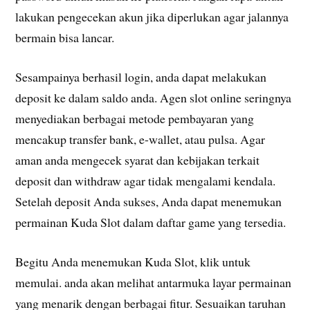
lakukan pengecekan akun jika diperlukan agar jalannya
bermain bisa lancar.
Sesampainya berhasil login, anda dapat melakukan
deposit ke dalam saldo anda. Agen slot online seringnya
menyediakan berbagai metode pembayaran yang
mencakup transfer bank, e-wallet, atau pulsa. Agar
aman anda mengecek syarat dan kebijakan terkait
deposit dan withdraw agar tidak mengalami kendala.
Setelah deposit Anda sukses, Anda dapat menemukan
permainan Kuda Slot dalam daftar game yang tersedia.
Begitu Anda menemukan Kuda Slot, klik untuk
memulai. anda akan melihat antarmuka layar permainan
yang menarik dengan berbagai fitur. Sesuaikan taruhan