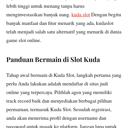
lebih tinggi untuk menang tanpa harus
menginvestasikan banyak uang.
kuda slot
Dengan begitu
banyak manfaat dan fitur menarik yang ada, kudaslot
telah menjadi salah satu alternatif yang menarik di dunia
game slot online.
Panduan Bermain di Slot Kuda
Tahap awal bermain di Kuda Slot, langkah pertama yang
perlu Anda lakukan adalah mendaftar di situs judi
online yang terpercaya. Pilihlah agen yang memiliki
track record baik dan menyediakan berbagai pilihan
permainan, termasuk Kuda Slot. Sesudah registrasi,
anda akan menerima profil dengan username dan
password untuk masuk ke platform. Jangan lupa untuk