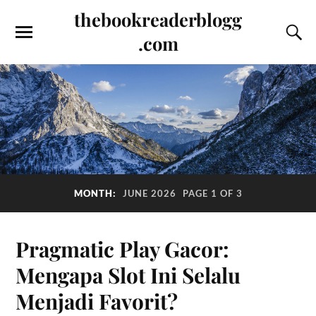
thebookreaderblogg
.com
MONTH:
JUNE 2026
PAGE 1 OF 3
Pragmatic Play Gacor:
Mengapa Slot Ini Selalu
Menjadi Favorit?