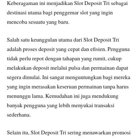
Keberagaman ini menjadikan Slot Deposit Tri sebagai
destinasi utama bagi penggemar slot yang ingin
mencoba sesuatu yang baru.
Salah satu keunggulan utama dari Slot Deposit Tri
adalah proses deposit yang cepat dan efisien. Pengguna
tidak perlu repot dengan tahapan yang rumit, cukup
melakukan deposit melalui pulsa dan permainan dapat
segera dimulai. Ini sangat menguntungkan bagi mereka
yang ingin merasakan keseruan permainan tanpa harus
menunggu lama. Kemudahan ini juga mendukung
banyak pengguna yang lebih menyukai transaksi
sederhana.
Selain itu, Slot Deposit Tri sering menawarkan promosi