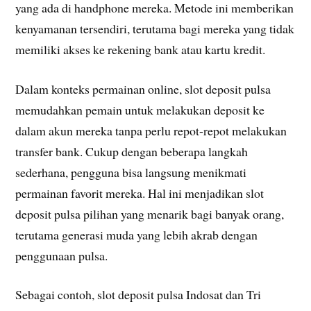
yang ada di handphone mereka. Metode ini memberikan
kenyamanan tersendiri, terutama bagi mereka yang tidak
memiliki akses ke rekening bank atau kartu kredit.
Dalam konteks permainan online, slot deposit pulsa
memudahkan pemain untuk melakukan deposit ke
dalam akun mereka tanpa perlu repot-repot melakukan
transfer bank. Cukup dengan beberapa langkah
sederhana, pengguna bisa langsung menikmati
permainan favorit mereka. Hal ini menjadikan slot
deposit pulsa pilihan yang menarik bagi banyak orang,
terutama generasi muda yang lebih akrab dengan
penggunaan pulsa.
Sebagai contoh, slot deposit pulsa Indosat dan Tri