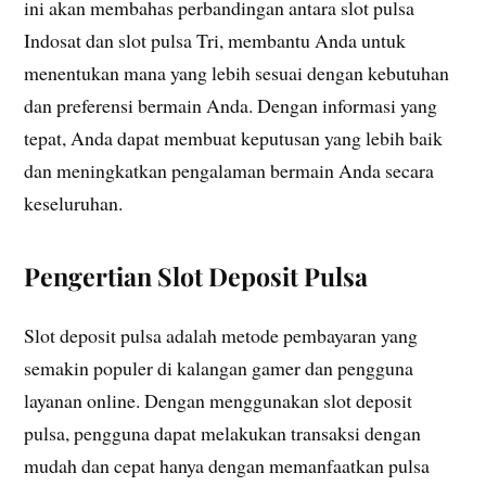
ini akan membahas perbandingan antara slot pulsa
Indosat dan slot pulsa Tri, membantu Anda untuk
menentukan mana yang lebih sesuai dengan kebutuhan
dan preferensi bermain Anda. Dengan informasi yang
tepat, Anda dapat membuat keputusan yang lebih baik
dan meningkatkan pengalaman bermain Anda secara
keseluruhan.
Pengertian Slot Deposit Pulsa
Slot deposit pulsa adalah metode pembayaran yang
semakin populer di kalangan gamer dan pengguna
layanan online. Dengan menggunakan slot deposit
pulsa, pengguna dapat melakukan transaksi dengan
mudah dan cepat hanya dengan memanfaatkan pulsa