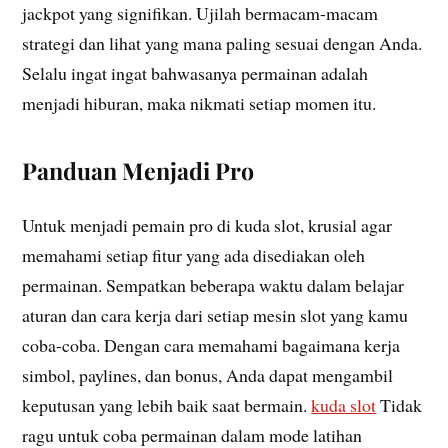
jackpot yang signifikan. Ujilah bermacam-macam
strategi dan lihat yang mana paling sesuai dengan Anda.
Selalu ingat ingat bahwasanya permainan adalah
menjadi hiburan, maka nikmati setiap momen itu.
Panduan Menjadi Pro
Untuk menjadi pemain pro di kuda slot, krusial agar
memahami setiap fitur yang ada disediakan oleh
permainan. Sempatkan beberapa waktu dalam belajar
aturan dan cara kerja dari setiap mesin slot yang kamu
coba-coba. Dengan cara memahami bagaimana kerja
simbol, paylines, dan bonus, Anda dapat mengambil
keputusan yang lebih baik saat bermain.
kuda slot
Tidak
ragu untuk coba permainan dalam mode latihan