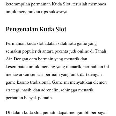
keterampilan permainan Kuda Slot, teruslah membaca
untuk menemukan tips suksesnya.
Pengenalan Kuda Slot
Permainan kuda slot adalah salah satu game yang
semakin populer di antara pecinta judi online di Tanah
Air. Dengan cara bermain yang menarik dan
kesempatan untuk menang yang menarik, permainan ini
menawarkan sensasi bermain yang unik dari dengan
game kasino tradisional. Game ini menyatukan elemen
strategi, nasib, dan adrenalin, sehingga menarik
perhatian banyak pemain.
Di dalam kuda slot, pemain dapat mengambil berbagai