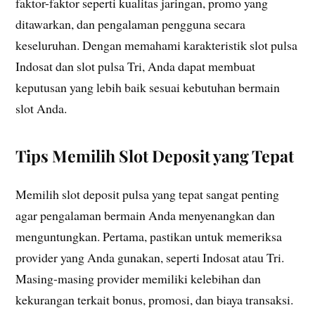
faktor-faktor seperti kualitas jaringan, promo yang
ditawarkan, dan pengalaman pengguna secara
keseluruhan. Dengan memahami karakteristik slot pulsa
Indosat dan slot pulsa Tri, Anda dapat membuat
keputusan yang lebih baik sesuai kebutuhan bermain
slot Anda.
Tips Memilih Slot Deposit yang Tepat
Memilih slot deposit pulsa yang tepat sangat penting
agar pengalaman bermain Anda menyenangkan dan
menguntungkan. Pertama, pastikan untuk memeriksa
provider yang Anda gunakan, seperti Indosat atau Tri.
Masing-masing provider memiliki kelebihan dan
kekurangan terkait bonus, promosi, dan biaya transaksi.