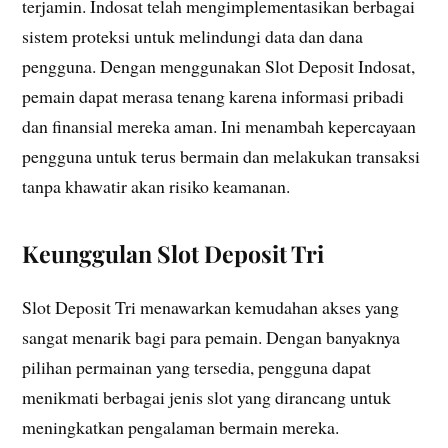
terjamin. Indosat telah mengimplementasikan berbagai
sistem proteksi untuk melindungi data dan dana
pengguna. Dengan menggunakan Slot Deposit Indosat,
pemain dapat merasa tenang karena informasi pribadi
dan finansial mereka aman. Ini menambah kepercayaan
pengguna untuk terus bermain dan melakukan transaksi
tanpa khawatir akan risiko keamanan.
Keunggulan Slot Deposit Tri
Slot Deposit Tri menawarkan kemudahan akses yang
sangat menarik bagi para pemain. Dengan banyaknya
pilihan permainan yang tersedia, pengguna dapat
menikmati berbagai jenis slot yang dirancang untuk
meningkatkan pengalaman bermain mereka.