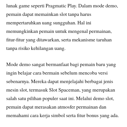
lunak game seperti Pragmatic Play. Dalam mode demo,
pemain dapat memainkan slot tanpa harus
mempertaruhkan uang sungguhan. Hal ini
memungkinkan pemain untuk mengenal permainan,
fitur-fitur yang ditawarkan, serta mekanisme taruhan
tanpa risiko kehilangan uang.
Mode demo sangat bermanfaat bagi pemain baru yang
ingin belajar cara bermain sebelum mencoba versi
sebenarnya. Mereka dapat menjelajahi berbagai jenis
mesin slot, termasuk Slot Spaceman, yang merupakan
salah satu pilihan populer saat ini. Melalui demo slot,
pemain dapat merasakan atmosfer permainan dan
memahami cara kerja simbol serta fitur bonus yang ada.