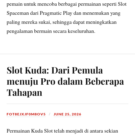
pemain untuk mencoba berbagai permainan seperti Slot
Spaceman dari Pragmatic Play dan menemukan yang
paling mereka sukai, sehingga dapat meningkatkan
pengalaman bermain secara keseluruhan.
Slot Kuda: Dari Pemula
menuju Pro dalam Beberapa
Tahapan
FOT8EJXJF0M8OV5
JUNE 25, 2026
Permainan Kuda Slot telah menjadi di antara sekian