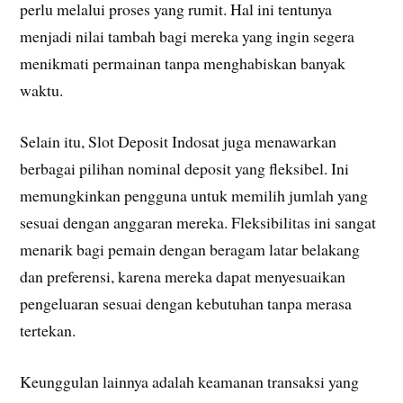
perlu melalui proses yang rumit. Hal ini tentunya
menjadi nilai tambah bagi mereka yang ingin segera
menikmati permainan tanpa menghabiskan banyak
waktu.
Selain itu, Slot Deposit Indosat juga menawarkan
berbagai pilihan nominal deposit yang fleksibel. Ini
memungkinkan pengguna untuk memilih jumlah yang
sesuai dengan anggaran mereka. Fleksibilitas ini sangat
menarik bagi pemain dengan beragam latar belakang
dan preferensi, karena mereka dapat menyesuaikan
pengeluaran sesuai dengan kebutuhan tanpa merasa
tertekan.
Keunggulan lainnya adalah keamanan transaksi yang