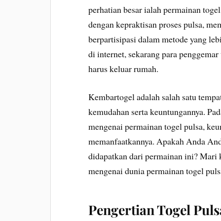
perhatian besar ialah permainan toge
dengan kepraktisan proses pulsa, me
berpartisipasi dalam metode yang lebi
di internet, sekarang para penggema
harus keluar rumah.
Kembartogel adalah salah satu tempat
kemudahan serta keuntungannya. Pada
mengenai permainan togel pulsa, keu
memanfaatkannya. Apakah Anda Anda
didapatkan dari permainan ini? Mari k
mengenai dunia permainan togel pulsa
Pengertian Togel Puls