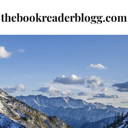
thebookreaderblogg.com