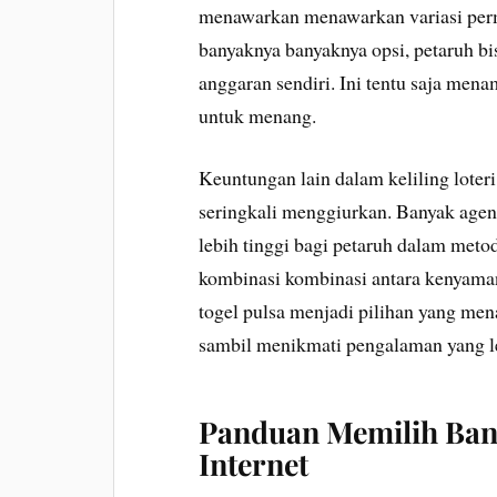
menawarkan menawarkan variasi perm
banyaknya banyaknya opsi, petaruh bi
anggaran sendiri. Ini tentu saja m
untuk menang.
Keuntungan lain dalam keliling lote
seringkali menggiurkan. Banyak age
lebih tinggi bagi petaruh dalam met
kombinasi kombinasi antara kenyaman
togel pulsa menjadi pilihan yang me
sambil menikmati pengalaman yang le
Panduan Memilih Ban
Internet