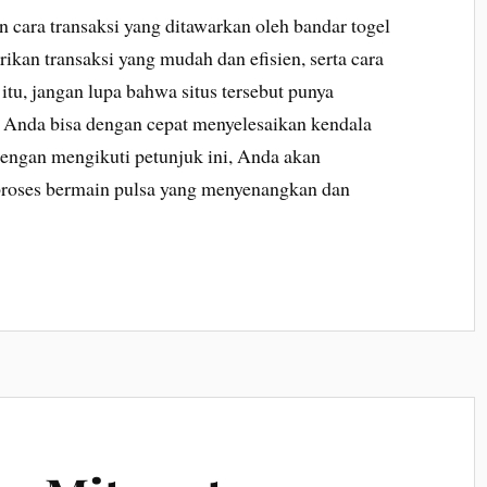
n cara transaksi yang ditawarkan oleh bandar togel
ikan transaksi yang mudah dan efisien, serta cara
tu, jangan lupa bahwa situs tersebut punya
r Anda bisa dengan cepat menyelesaikan kendala
Dengan mengikuti petunjuk ini, Anda akan
roses bermain pulsa yang menyenangkan dan