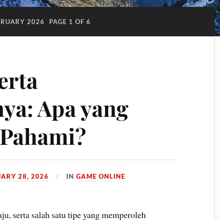
BRUARY 2026
PAGE 1 OF 6
erta
ya: Apa yang
 Pahami?
ARY 28, 2026
IN
GAME ONLINE
ju, serta salah satu tipe yang memperoleh