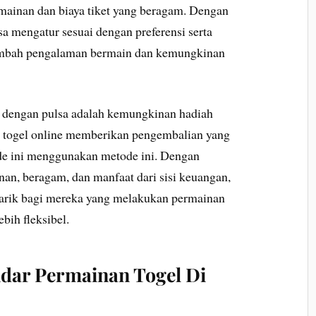
ainan dan biaya tiket yang beragam. Dengan
sa mengatur sesuai dengan preferensi serta
enambah pengalaman bermain dan kemungkinan
ri dengan pulsa adalah kemungkinan hadiah
n togel online memberikan pengembalian yang
ode ini menggunakan metode ini. Dengan
an, beragam, dan manfaat dari sisi keuangan,
narik bagi mereka yang melakukan permainan
bih fleksibel.
dar Permainan Togel Di