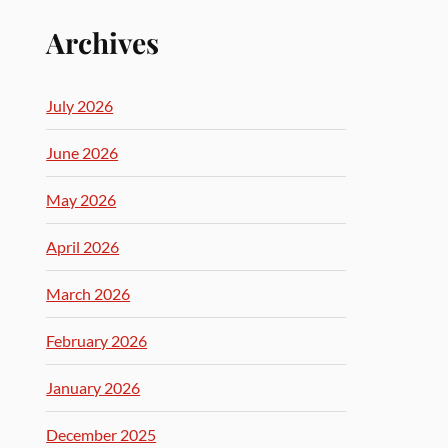
Archives
July 2026
June 2026
May 2026
April 2026
March 2026
February 2026
January 2026
December 2025