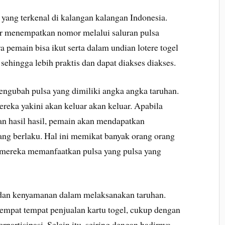
 yang terkenal di kalangan kalangan Indonesia.
 menempatkan nomor melalui saluran pulsa
a pemain bisa ikut serta dalam undian lotere togel
 sehingga lebih praktis dan dapat diakses diakses.
mengubah pulsa yang dimiliki angka angka taruhan.
eka yakini akan keluar akan keluar. Apabila
n hasil hasil, pemain akan mendapatkan
ng berlaku. Hal ini memikat banyak orang orang
mereka memanfaatkan pulsa yang pulsa yang
 dan kenyamanan dalam melaksanakan taruhan.
tempat tempat penjualan kartu togel, cukup dengan
artisipasi. Selain itu, seiring dengan hadirnya