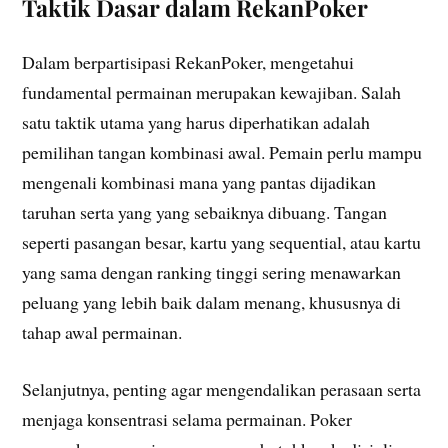
Taktik Dasar dalam RekanPoker
Dalam berpartisipasi RekanPoker, mengetahui
fundamental permainan merupakan kewajiban. Salah
satu taktik utama yang harus diperhatikan adalah
pemilihan tangan kombinasi awal. Pemain perlu mampu
mengenali kombinasi mana yang pantas dijadikan
taruhan serta yang yang sebaiknya dibuang. Tangan
seperti pasangan besar, kartu yang sequential, atau kartu
yang sama dengan ranking tinggi sering menawarkan
peluang yang lebih baik dalam menang, khususnya di
tahap awal permainan.
Selanjutnya, penting agar mengendalikan perasaan serta
menjaga konsentrasi selama permainan. Poker