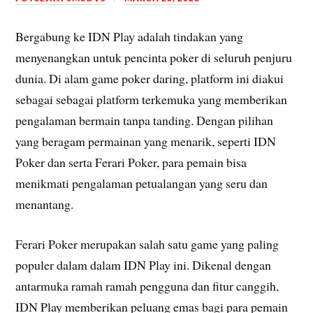
Bergabung ke IDN Play adalah tindakan yang
menyenangkan untuk pencinta poker di seluruh penjuru
dunia. Di alam game poker daring, platform ini diakui
sebagai sebagai platform terkemuka yang memberikan
pengalaman bermain tanpa tanding. Dengan pilihan
yang beragam permainan yang menarik, seperti IDN
Poker dan serta Ferari Poker, para pemain bisa
menikmati pengalaman petualangan yang seru dan
menantang.
Ferari Poker merupakan salah satu game yang paling
populer dalam dalam IDN Play ini. Dikenal dengan
antarmuka ramah ramah pengguna dan fitur canggih,
IDN Play memberikan peluang emas bagi para pemain