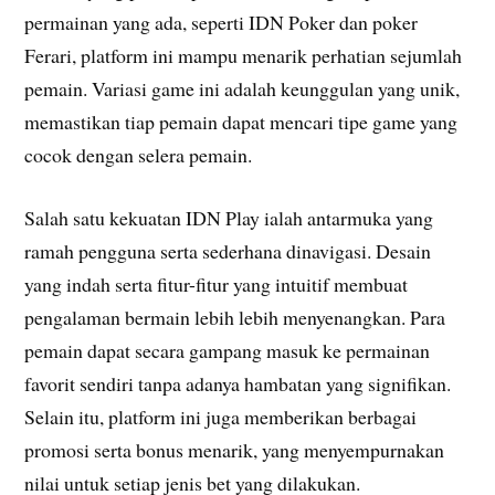
permainan yang ada, seperti IDN Poker dan poker
Ferari, platform ini mampu menarik perhatian sejumlah
pemain. Variasi game ini adalah keunggulan yang unik,
memastikan tiap pemain dapat mencari tipe game yang
cocok dengan selera pemain.
Salah satu kekuatan IDN Play ialah antarmuka yang
ramah pengguna serta sederhana dinavigasi. Desain
yang indah serta fitur-fitur yang intuitif membuat
pengalaman bermain lebih lebih menyenangkan. Para
pemain dapat secara gampang masuk ke permainan
favorit sendiri tanpa adanya hambatan yang signifikan.
Selain itu, platform ini juga memberikan berbagai
promosi serta bonus menarik, yang menyempurnakan
nilai untuk setiap jenis bet yang dilakukan.