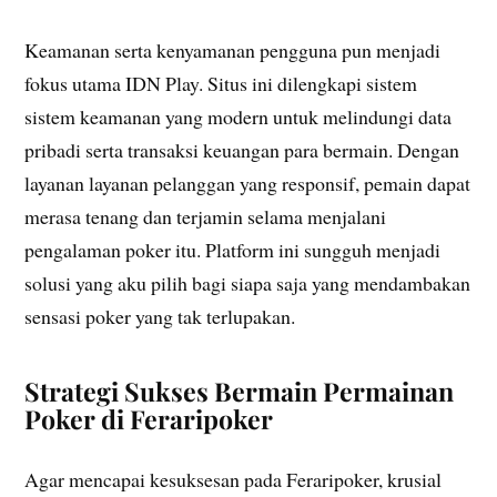
Keamanan serta kenyamanan pengguna pun menjadi
fokus utama IDN Play. Situs ini dilengkapi sistem
sistem keamanan yang modern untuk melindungi data
pribadi serta transaksi keuangan para bermain. Dengan
layanan layanan pelanggan yang responsif, pemain dapat
merasa tenang dan terjamin selama menjalani
pengalaman poker itu. Platform ini sungguh menjadi
solusi yang aku pilih bagi siapa saja yang mendambakan
sensasi poker yang tak terlupakan.
Strategi Sukses Bermain Permainan
Poker di Feraripoker
Agar mencapai kesuksesan pada Feraripoker, krusial