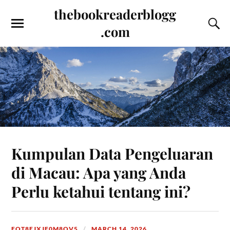
thebookreaderblogg
.com
Kumpulan Data Pengeluaran
di Macau: Apa yang Anda
Perlu ketahui tentang ini?
FOT8EJXJF0M8OV5
MARCH 14, 2026