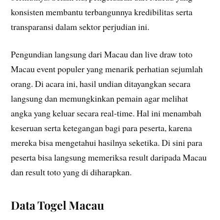
konsisten membantu terbangunnya kredibilitas serta
transparansi dalam sektor perjudian ini.
Pengundian langsung dari Macau dan live draw toto
Macau event populer yang menarik perhatian sejumlah
orang. Di acara ini, hasil undian ditayangkan secara
langsung dan memungkinkan pemain agar melihat
angka yang keluar secara real-time. Hal ini menambah
keseruan serta ketegangan bagi para peserta, karena
mereka bisa mengetahui hasilnya seketika. Di sini para
peserta bisa langsung memeriksa result daripada Macau
dan result toto yang di diharapkan.
Data Togel Macau