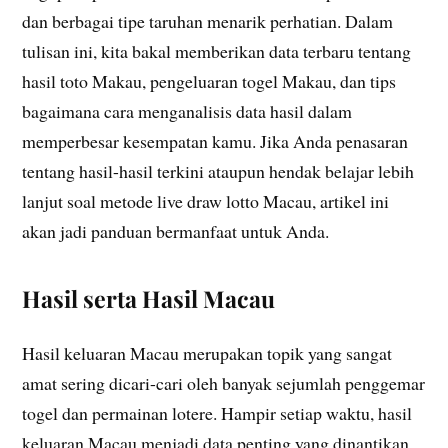
dan berbagai tipe taruhan menarik perhatian. Dalam
tulisan ini, kita bakal memberikan data terbaru tentang
hasil toto Makau, pengeluaran togel Makau, dan tips
bagaimana cara menganalisis data hasil dalam
memperbesar kesempatan kamu. Jika Anda penasaran
tentang hasil-hasil terkini ataupun hendak belajar lebih
lanjut soal metode live draw lotto Macau, artikel ini
akan jadi panduan bermanfaat untuk Anda.
Hasil serta Hasil Macau
Hasil keluaran Macau merupakan topik yang sangat
amat sering dicari-cari oleh banyak sejumlah penggemar
togel dan permainan lotere. Hampir setiap waktu, hasil
keluaran Macau menjadi data penting yang dinantikan