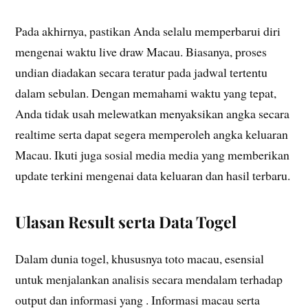
Pada akhirnya, pastikan Anda selalu memperbarui diri
mengenai waktu live draw Macau. Biasanya, proses
undian diadakan secara teratur pada jadwal tertentu
dalam sebulan. Dengan memahami waktu yang tepat,
Anda tidak usah melewatkan menyaksikan angka secara
realtime serta dapat segera memperoleh angka keluaran
Macau. Ikuti juga sosial media media yang memberikan
update terkini mengenai data keluaran dan hasil terbaru.
Ulasan Result serta Data Togel
Dalam dunia togel, khususnya toto macau, esensial
untuk menjalankan analisis secara mendalam terhadap
output dan informasi yang . Informasi macau serta