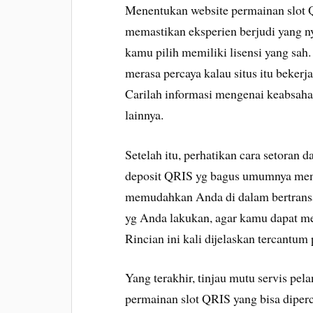
Menentukan website permainan slot Q
memastikan eksperien berjudi yang n
kamu pilih memiliki lisensi yang sah
merasa percaya kalau situs itu bekerj
Carilah informasi mengenai keabsahan 
lainnya.
Setelah itu, perhatikan cara setoran 
deposit QRIS yg bagus umumnya men
memudahkan Anda di dalam bertransaks
yg Anda lakukan, agar kamu dapat mem
Rincian ini kali dijelaskan tercantum 
Yang terakhir, tinjau mutu servis pela
permainan slot QRIS yang bisa diper