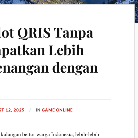
lot QRIS Tanpa
apatkan Lebih
enangan dengan
T 12, 2025
IN
GAME ONLINE
 kalangan bettor warga Indonesia, lebih-lebih