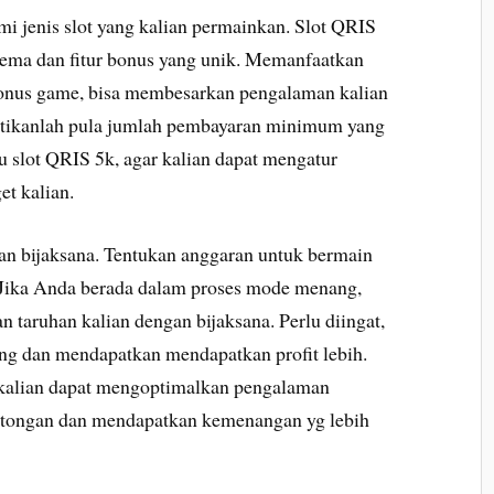
 jenis slot yang kalian permainkan. Slot QRIS
ema dan fitur bonus yang unik. Memanfaatkan
tau bonus game, bisa membesarkan pengalaman kalian
hatikanlah pula jumlah pembayaran minimum yang
au slot QRIS 5k, agar kalian dapat mengatur
et kalian.
gan bijaksana. Tentukan anggaran untuk bermain
u. Jika Anda berada dalam proses mode menang,
n taruhan kalian dengan bijaksana. Perlu diingat,
ng dan mendapatkan mendapatkan profit lebih.
 kalian dapat mengoptimalkan pengalaman
potongan dan mendapatkan kemenangan yg lebih