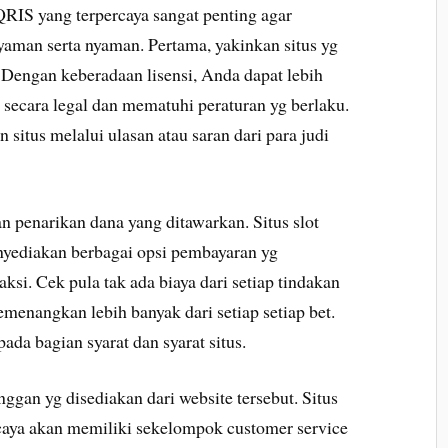
RIS yang terpercaya sangat penting agar
yaman serta nyaman. Pertama, yakinkan situs yg
. Dengan keberadaan lisensi, Anda dapat lebih
a secara legal dan mematuhi peraturan yg berlaku.
situs melalui ulasan atau saran dari para judi
dan penarikan dana yang ditawarkan. Situs slot
yediakan berbagai opsi pembayaran yg
i. Cek pula tak ada biaya dari setiap tindakan
enangkan lebih banyak dari setiap setiap bet.
pada bagian syarat dan syarat situs.
nggan yg disediakan dari website tersebut. Situs
caya akan memiliki sekelompok customer service