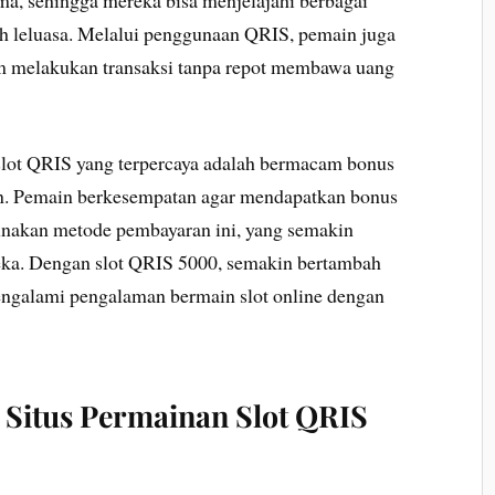
ama, sehingga mereka bisa menjelajahi berbagai
bih leluasa. Melalui penggunaan QRIS, pemain juga
 melakukan transaksi tanpa repot membawa uang
s slot QRIS yang terpercaya adalah bermacam bonus
n. Pemain berkesempatan agar mendapatkan bonus
gunakan metode pembayaran ini, yang semakin
a. Dengan slot QRIS 5000, semakin bertambah
ngalami pengalaman bermain slot online dengan
Situs Permainan Slot QRIS