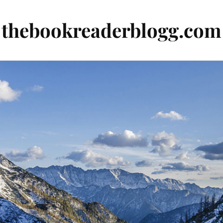
thebookreaderblogg.com