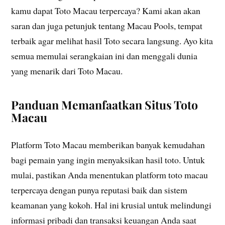
kamu dapat Toto Macau terpercaya? Kami akan akan
saran dan juga petunjuk tentang Macau Pools, tempat
terbaik agar melihat hasil Toto secara langsung. Ayo kita
semua memulai serangkaian ini dan menggali dunia
yang menarik dari Toto Macau.
Panduan Memanfaatkan Situs Toto
Macau
Platform Toto Macau memberikan banyak kemudahan
bagi pemain yang ingin menyaksikan hasil toto. Untuk
mulai, pastikan Anda menentukan platform toto macau
terpercaya dengan punya reputasi baik dan sistem
keamanan yang kokoh. Hal ini krusial untuk melindungi
informasi pribadi dan transaksi keuangan Anda saat