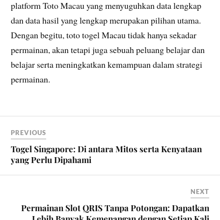
platform Toto Macau yang menyuguhkan data lengkap
dan data hasil yang lengkap merupakan pilihan utama.
Dengan begitu, toto togel Macau tidak hanya sekadar
permainan, akan tetapi juga sebuah peluang belajar dan
belajar serta meningkatkan kemampuan dalam strategi
permainan.
PREVIOUS
Togel Singapore: Di antara Mitos serta Kenyataan
yang Perlu Dipahami
NEXT
Permainan Slot QRIS Tanpa Potongan: Dapatkan
Lebih Banyak Kemenangan dengan Setiap Kali