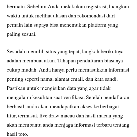
bermain. Sebelum Anda melakukan registrasi, luangkan
waktu untuk melihat ulasan dan rekomendasi dari
pemain lain supaya bisa menemukan platform yang
paling sesuai.
Sesudah memilih situs yang tepat, langkah berikutnya
adalah membuat akun. Tahapan pendaftaran biasanya
cukup mudah. Anda hanya perlu memasukkan informasi
penting seperti nama, alamat email, dan kata sandi.
Pastikan untuk mengisikan data yang agar tidak
mengalami kesulitan saat verifikasi. Setelah pendaftaran
berhasil, anda akan mendapatkan akses ke berbagai
fitur, termasuk live draw macau dan hasil macau yang
akan membantu anda menjaga informasi terbaru tentang
hasil toto.