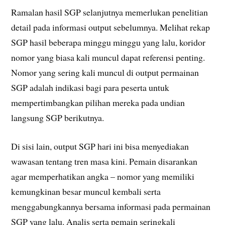
Ramalan hasil SGP selanjutnya memerlukan penelitian
detail pada informasi output sebelumnya. Melihat rekap
SGP hasil beberapa minggu minggu yang lalu, koridor
nomor yang biasa kali muncul dapat referensi penting.
Nomor yang sering kali muncul di output permainan
SGP adalah indikasi bagi para peserta untuk
mempertimbangkan pilihan mereka pada undian
langsung SGP berikutnya.
Di sisi lain, output SGP hari ini bisa menyediakan
wawasan tentang tren masa kini. Pemain disarankan
agar memperhatikan angka – nomor yang memiliki
kemungkinan besar muncul kembali serta
menggabungkannya bersama informasi pada permainan
SGP yang lalu. Analis serta pemain seringkali