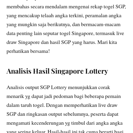
membahas secara mendalam mengenai rekap togel SGP,
yang mencakup telaah angka terkini, peramalan angka
yang mungkin saja berikutnya, dan bermacam-macam
data penting lain seputar togel Singapore, termasuk live
draw Singapore dan hasil SGP yang harus. Mari kita
perhatikan bersama!
Analisis Hasil Singapore Lottery
Analisis output SGP Lottery menunjukkan corak
menarik yg dapat jadi pedoman bagi beberapa pemain
dalam taruh togel. Dengan memperhatikan live draw
SGP dan ringkasan output sebelumnya, peserta dapat
mengamati kecenderungan yg timbul dari angka angka
yang sering keluar. Hasil-hasil ini tak cuma berarti bagi