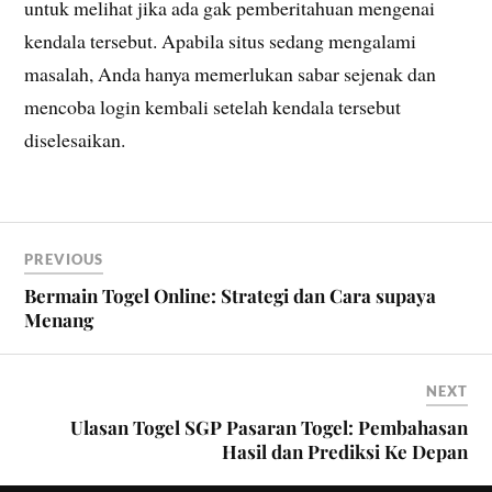
untuk melihat jika ada gak pemberitahuan mengenai
kendala tersebut. Apabila situs sedang mengalami
masalah, Anda hanya memerlukan sabar sejenak dan
mencoba login kembali setelah kendala tersebut
diselesaikan.
PREVIOUS
Bermain Togel Online: Strategi dan Cara supaya
Menang
NEXT
Ulasan Togel SGP Pasaran Togel: Pembahasan
Hasil dan Prediksi Ke Depan