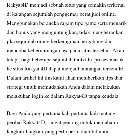
Rakyat4D menjadi sebuah situs yang semakin terkenal
di kalangan sejumlah penggemar berat judi online.
Menggunakan beraneka ragam tipe game serta menarik
dan bonus yang menguntungkan, tidak mengherankan
jika sejumlah orang berkeinginan bergabung dan
mencoba keberuntungan nya pada situs tersebut. Akan
tetapi, bagi beberapa sejumlah individu, proses masuk
ke situs Rakyat 4D dapat menjadi tantangan tersendiri.
Dalam artikel ini tim kami akan memberikan tips dan
strategi untuk memudahkan Anda dalam melakukan
melakukan login ke dalam Rakyat4D tanpa kendala.
Bagi Anda yang pertama kali pertama kali tentang
perihal Rakyat4D, sangat penting untuk memahami
langkah-langkah yang perlu perlu diambil untuk