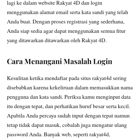
lagi ke dalam website Rakyat 4D dan login
menggunakan alamat email serta kata sandi yang telah
Anda buat. Dengan proses registrasi yang sederhana,
Anda siap sedia agar dapat menggunakan semua fitur
yang ditawarkan ditawarkan oleh Rakyat 4D.
Cara Menangani Masalah Login
Kesulitan ketika mendaftar pada situs rakyat4d sering
disebabkan karena kekeliruan dalam memasukkan nama
pengguna dan kata sandi. Periksa kamu menginput data
itu dengan tepat, dan perhatikan huruf besar serta kecil.
Apabila Anda percaya sudah input dengan tepat namun
tetap tidak dapat masuk, cobalah juga mengatur ulang
password Anda. Banyak web, seperti rakyat4d,