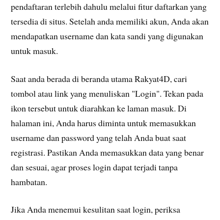
pendaftaran terlebih dahulu melalui fitur daftarkan yang
tersedia di situs. Setelah anda memiliki akun, Anda akan
mendapatkan username dan kata sandi yang digunakan
untuk masuk.
Saat anda berada di beranda utama Rakyat4D, cari
tombol atau link yang menuliskan "Login". Tekan pada
ikon tersebut untuk diarahkan ke laman masuk. Di
halaman ini, Anda harus diminta untuk memasukkan
username dan password yang telah Anda buat saat
registrasi. Pastikan Anda memasukkan data yang benar
dan sesuai, agar proses login dapat terjadi tanpa
hambatan.
Jika Anda menemui kesulitan saat login, periksa