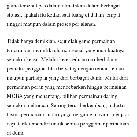
game tersebut pas dalam dimainkan dalam berbagai
situasi, apakah itu ketika saat luang di dalam tempat
tinggal maupun dalam proses perjalanan.
Tidak hanya demikian, sejumlah game permainan
terbaru pun memiliki elemen sosial yang membuatnya
semakin keren. Melalui ketersediaan ciri berbilang
pemain, pengguna bisa bersaing dengan teman-teman
maupun partisipan yang dari berbagai dunia. Mulai dari
permainan peran yang mendebarkan hingga permainan
MOBA yang menantang, pilihan permainan daring
semakin melimpah. Seiring terus berkembang industri
bisnis permainan, hadirnya game-game inovatif menjadi
daya tarik tersendiri untuk semua penggemar permainan
di dunia.