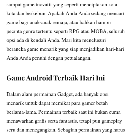
sampai game inovatif yang seperti menciptakan kota-
kota dan berkebun. Apakah Anda Anda sedang mencari
game bagi anak-anak remaja, atau bahkan hampir
pecinta genre tertentu seperti RPG atau MOBA, seluruh
opsi ada di kendali Anda. Mari kita menelusuri
beraneka game menarik yang siap menjadikan hari-hari
Anda Anda penuhi dengan petualangan.
Game Android Terbaik Hari Ini
Dalam alam permainan Gadget, ada banyak opsi
menarik untuk dapat memikat para gamer betah
berlama-lama. Permainan terbaik saat ini bukan cuma
menawarkan grafis serta fantastis, tetapi pun gameplay
seru dan menegangkan. Sebagian permainan yang harus