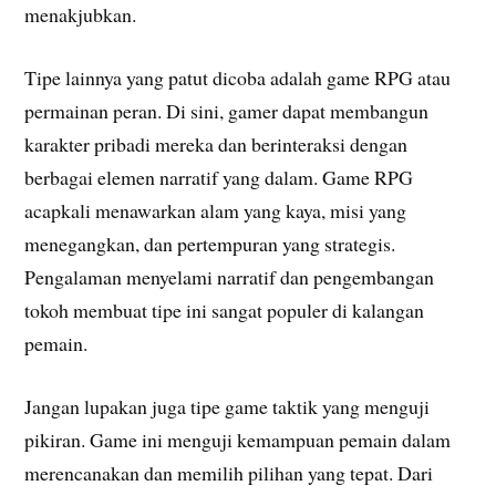
menakjubkan.
Tipe lainnya yang patut dicoba adalah game RPG atau
permainan peran. Di sini, gamer dapat membangun
karakter pribadi mereka dan berinteraksi dengan
berbagai elemen narratif yang dalam. Game RPG
acapkali menawarkan alam yang kaya, misi yang
menegangkan, dan pertempuran yang strategis.
Pengalaman menyelami narratif dan pengembangan
tokoh membuat tipe ini sangat populer di kalangan
pemain.
Jangan lupakan juga tipe game taktik yang menguji
pikiran. Game ini menguji kemampuan pemain dalam
merencanakan dan memilih pilihan yang tepat. Dari