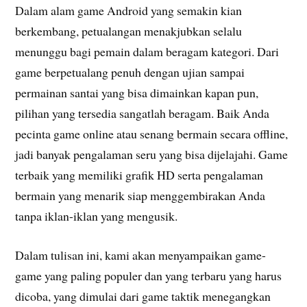
Dalam alam game Android yang semakin kian
berkembang, petualangan menakjubkan selalu
menunggu bagi pemain dalam beragam kategori. Dari
game berpetualang penuh dengan ujian sampai
permainan santai yang bisa dimainkan kapan pun,
pilihan yang tersedia sangatlah beragam. Baik Anda
pecinta game online atau senang bermain secara offline,
jadi banyak pengalaman seru yang bisa dijelajahi. Game
terbaik yang memiliki grafik HD serta pengalaman
bermain yang menarik siap menggembirakan Anda
tanpa iklan-iklan yang mengusik.
Dalam tulisan ini, kami akan menyampaikan game-
game yang paling populer dan yang terbaru yang harus
dicoba, yang dimulai dari game taktik menegangkan