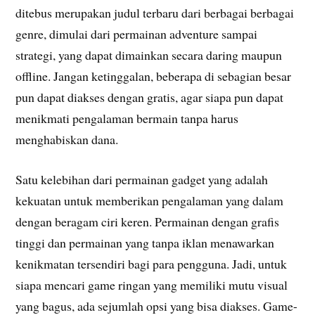
ditebus merupakan judul terbaru dari berbagai berbagai
genre, dimulai dari permainan adventure sampai
strategi, yang dapat dimainkan secara daring maupun
offline. Jangan ketinggalan, beberapa di sebagian besar
pun dapat diakses dengan gratis, agar siapa pun dapat
menikmati pengalaman bermain tanpa harus
menghabiskan dana.
Satu kelebihan dari permainan gadget yang adalah
kekuatan untuk memberikan pengalaman yang dalam
dengan beragam ciri keren. Permainan dengan grafis
tinggi dan permainan yang tanpa iklan menawarkan
kenikmatan tersendiri bagi para pengguna. Jadi, untuk
siapa mencari game ringan yang memiliki mutu visual
yang bagus, ada sejumlah opsi yang bisa diakses. Game-