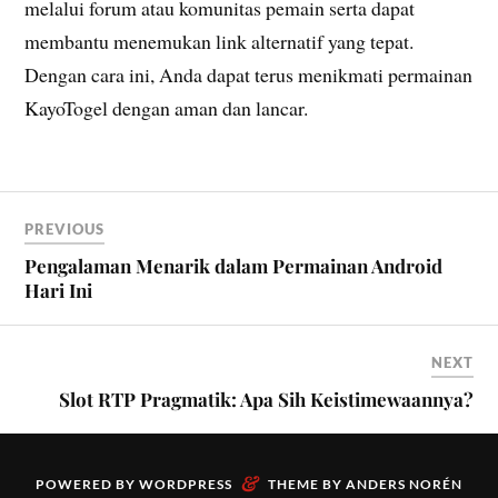
melalui forum atau komunitas pemain serta dapat
membantu menemukan link alternatif yang tepat.
Dengan cara ini, Anda dapat terus menikmati permainan
KayoTogel dengan aman dan lancar.
PREVIOUS
Pengalaman Menarik dalam Permainan Android
Hari Ini
NEXT
Slot RTP Pragmatik: Apa Sih Keistimewaannya?
&
POWERED BY
WORDPRESS
THEME BY
ANDERS NORÉN