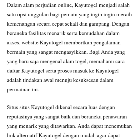
Dalam alam perjudian online, Kayutogel menjadi salah
satu opsi unggulan bagi pemain yang ingin ingin meraih
kemenangan secara cepat sekali dan gampang. Dengan
beraneka fasilitas menarik serta kemudahan dalam
akses, website Kayutogel memberikan pengalaman
bermain yang sangat mengasyikkan. Bagi Anda yang
yang baru saja mengenal alam togel, memahami cara
daftar Kayutogel serta proses masuk ke Kayutogel
adalah tindakan awal menuju kesuksesan dalam
permainan ini.
Situs situs Kayutogel dikenal secara luas dengan
reputasinya yang sangat baik dan beraneka penawaran
yang menarik yang ditawarkan. Anda dapat menemukan
link alternatif Kayutogel dengan mudah agar dapat