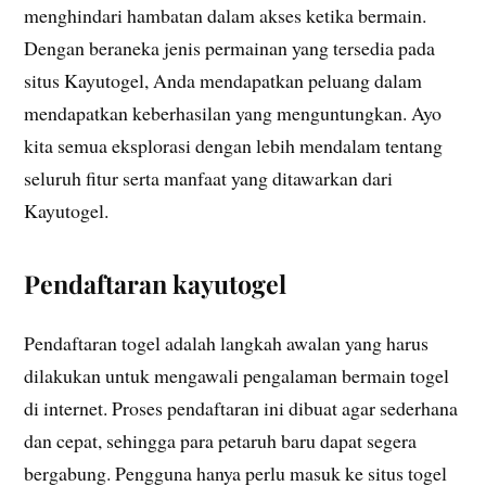
menghindari hambatan dalam akses ketika bermain.
Dengan beraneka jenis permainan yang tersedia pada
situs Kayutogel, Anda mendapatkan peluang dalam
mendapatkan keberhasilan yang menguntungkan. Ayo
kita semua eksplorasi dengan lebih mendalam tentang
seluruh fitur serta manfaat yang ditawarkan dari
Kayutogel.
Pendaftaran kayutogel
Pendaftaran togel adalah langkah awalan yang harus
dilakukan untuk mengawali pengalaman bermain togel
di internet. Proses pendaftaran ini dibuat agar sederhana
dan cepat, sehingga para petaruh baru dapat segera
bergabung. Pengguna hanya perlu masuk ke situs togel