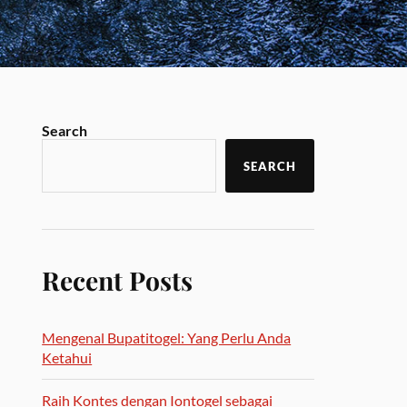
Search
SEARCH
Recent Posts
Mengenal Bupatitogel: Yang Perlu Anda
Ketahui
Raih Kontes dengan Iontogel sebagai