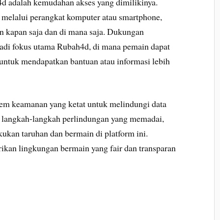
4d adalah kemudahan akses yang dimilikinya.
 melalui perangkat komputer atau smartphone,
 kapan saja dan di mana saja. Dukungan
adi fokus utama Rubah4d, di mana pemain dapat
untuk mendapatkan bantuan atau informasi lebih
tem keamanan yang ketat untuk melindungi data
a langkah-langkah perlindungan yang memadai,
ukan taruhan dan bermain di platform ini.
an lingkungan bermain yang fair dan transparan