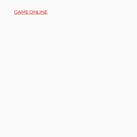
GAME ONLINE