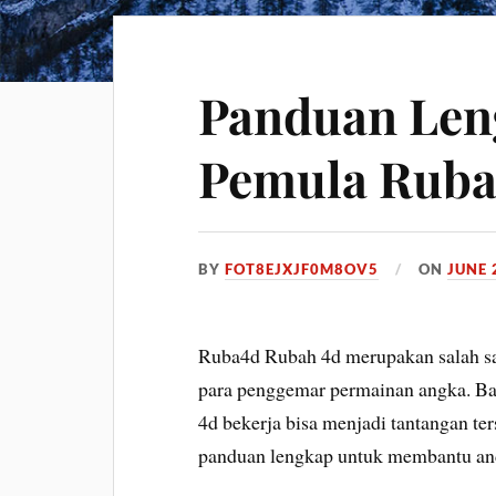
Panduan Len
Pemula Ruba
BY
FOT8EJXJF0M8OV5
ON
JUNE 
Ruba4d Rubah 4d merupakan salah sat
para penggemar permainan angka. 
4d bekerja bisa menjadi tantangan te
panduan lengkap untuk membantu and