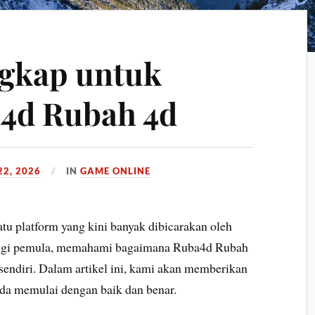
gkap untuk
4d Rubah 4d
22, 2026
IN
GAME ONLINE
u platform yang kini banyak dibicarakan oleh
Bagi pemula, memahami bagaimana Ruba4d Rubah
rsendiri. Dalam artikel ini, kami akan memberikan
a memulai dengan baik dan benar.