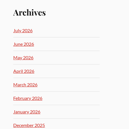
Archives
July 2026
June 2026
May 2026
April 2026
March 2026
February 2026
January 2026
December 2025