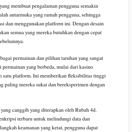
r yang membuat pengalaman pengguna semakin
adalah antarmuka yang ramah pengguna, sehingga
i dan menggunakan platform ini. Dengan desain
mukan semua yang mereka butuhkan dengan cepat
sebelumnya.
bagai permainan dan pilihan taruhan yang sangat
i permainan yang berbeda, mulai dari kasino
satu platform. Ini memberikan fleksibilitas tinggi
ng paling mereka sukai dan bereksperimen dengan
 yang canggih yang diterapkan oleh Rubah 4d.
nkripsi terbaru untuk melindungi data dan
-langkah keamanan yang ketat, pengguna dapat