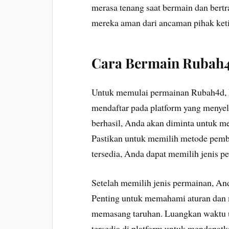
merasa tenang saat bermain dan bertr
mereka aman dari ancaman pihak ket
Cara Bermain Rubah
Untuk memulai permainan Rubah4d, l
mendaftar pada platform yang menyel
berhasil, Anda akan diminta untuk me
Pastikan untuk memilih metode pemba
tersedia, Anda dapat memilih jenis 
Setelah memilih jenis permainan, And
Penting untuk memahami aturan dan
memasang taruhan. Luangkan waktu u
tersedia di platform untuk mendapatk