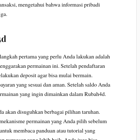
ansaksi, mengetahui bahwa informasi pribadi
iga.
4d
angkah pertama yang perlu Anda lakukan adalah
enggarakan permainan ini. Setelah pendaftaran
lakukan deposit agar bisa mulai bermain.
yaran yang sesuai dan aman. Setelah saldo Anda
permainan yang ingin dimainkan dalam Rubah4d.
a akan disuguhkan berbagai pilihan taruhan.
 mekanisme permainan yang Anda pilih sebelum
ntuk membaca panduan atau tutorial yang
an wawasan yang lebih baik. Anda juga bisa