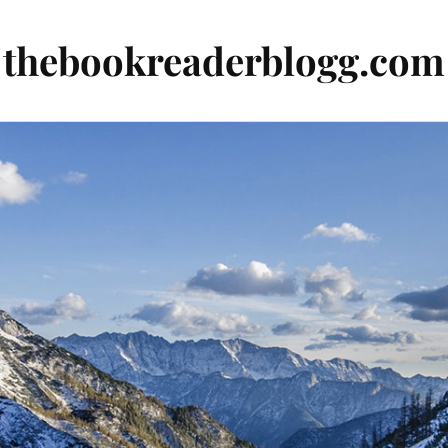
thebookreaderblogg.com