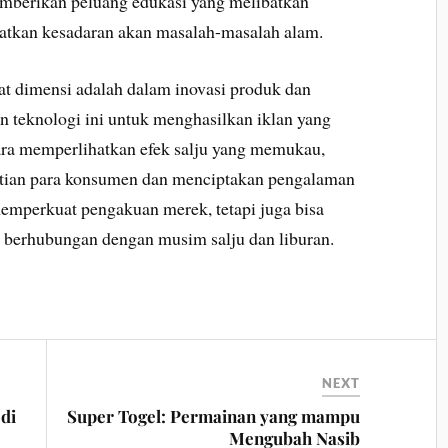
emberikan peluang edukasi yang melibatkan
katkan kesadaran akan masalah-masalah alam.
t dimensi adalah dalam inovasi produk dan
 teknologi ini untuk menghasilkan iklan yang
ara memperlihatkan efek salju yang memukau,
tian para konsumen dan menciptakan pengalaman
memperkuat pengakuan merek, tetapi juga bisa
 berhubungan dengan musim salju dan liburan.
NEXT
di
Super Togel: Permainan yang mampu
Mengubah Nasib