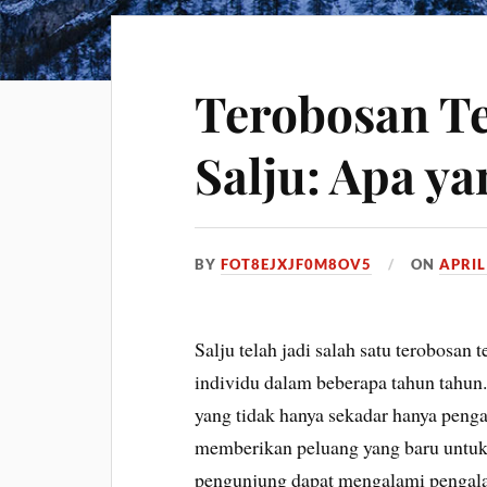
Terobosan T
Salju: Apa y
BY
FOT8EJXJF0M8OV5
ON
APRIL
Salju telah jadi salah satu terobosa
individu dalam beberapa tahun tahun.
yang tidak hanya sekadar hanya pengal
memberikan peluang yang baru untuk h
pengunjung dapat mengalami pengalam