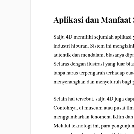
Aplikasi dan Manfaat
Salju 4D memiliki sejumlah aplikasi 
industri hiburan. Sistem ini mengizi
autentik dan mendalam, biasanya dipa
Selaras dengan ilustrasi yang luar b
tanpa harus terpengaruh terhadap cu
menyenangkan dan menyeluruh bagi pa
Selain hal tersebut, salju 4D juga d
Contohnya, di museum atau pusat ilm
menggambarkan fenomena iklim dan e
Melalui teknologi ini, para pengunju