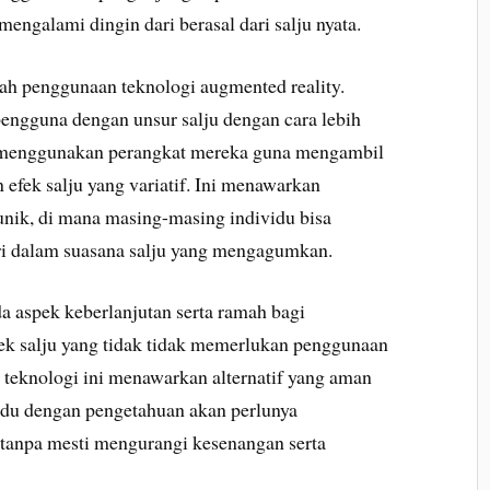
engalami dingin dari berasal dari salju nyata.
lah penggunaan teknologi augmented reality.
pengguna dengan unsur salju dengan cara lebih
 menggunakan perangkat mereka guna mengambil
efek salju yang variatif. Ini menawarkan
unik, di mana masing-masing individu bisa
i dalam suasana salju yang mengagumkan.
da aspek keberlanjutan serta ramah bagi
ek salju yang tidak tidak memerlukan penggunaan
 teknologi ini menawarkan alternatif yang aman
padu dengan pengetahuan akan perlunya
tanpa mesti mengurangi kesenangan serta