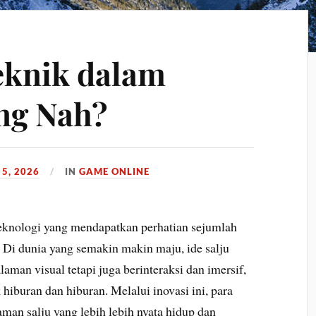
eknik dalam
ang Nah?
 5, 2026
IN
GAME ONLINE
n teknologi yang mendapatkan perhatian sejumlah
 Di dunia yang semakin makin maju, ide salju
aman visual tetapi juga berinteraksi dan imersif,
iburan dan hiburan. Melalui inovasi ini, para
an salju yang lebih lebih nyata hidup dan