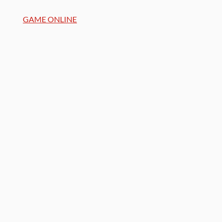
GAME ONLINE