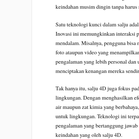
keindahan musim dingin tanpa harus m
Satu teknologi kunci dalam salju ada
Inovasi ini memungkinkan interaksi 
mendalam. Misalnya, pengguna bisa
foto ataupun video yang menampilkan 
pengalaman yang lebih personal dan 
menciptakan kenangan mereka sendir
Tak hanya itu, salju 4D juga fokus pa
lingkungan. Dengan menghasilkan ef
air maupun zat kimia yang berbahaya,
untuk lingkungan. Teknologi ini ter
pengalaman yang bertanggung jawab 
keindahan yang oleh salju 4D.