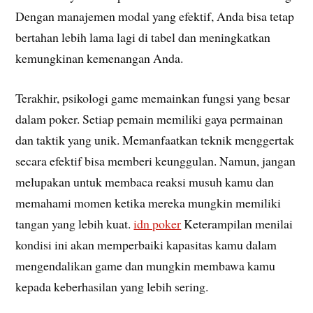
Dengan manajemen modal yang efektif, Anda bisa tetap
bertahan lebih lama lagi di tabel dan meningkatkan
kemungkinan kemenangan Anda.
Terakhir, psikologi game memainkan fungsi yang besar
dalam poker. Setiap pemain memiliki gaya permainan
dan taktik yang unik. Memanfaatkan teknik menggertak
secara efektif bisa memberi keunggulan. Namun, jangan
melupakan untuk membaca reaksi musuh kamu dan
memahami momen ketika mereka mungkin memiliki
tangan yang lebih kuat.
idn poker
Keterampilan menilai
kondisi ini akan memperbaiki kapasitas kamu dalam
mengendalikan game dan mungkin membawa kamu
kepada keberhasilan yang lebih sering.