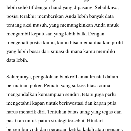
lebih selektif dengan hand yang dipasang. Sebaliknya,
posisi terakhir memberikan Anda lebih banyak data
tentang aksi musuh, yang memungkinkan Anda untuk
mengambil keputusan yang lebih baik. Dengan
mengenali posisi kamu, kamu bisa memanfaatkan profit
yang lebih besar dari situasi di mana kamu memiliki
data lebih.
Selanjutnya, pengelolaan bankroll amat krusial dalam
permainan poker. Pemain yang sukses biasa cuma
mengandalkan kemampuan sendiri, tetapi juga perlu
mengetahui kapan untuk berinvestasi dan kapan pula
harus menarik diri. Tentukan batas uang yang tegas dan
pastikan untuk patuh strategi tersebut. Hindari
bersembunyi di dari perasaan ketika kalah atau menang.