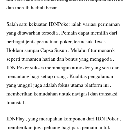
dan meraih hadiah besar .
Salah satu kekuatan IDNPoker ialah variasi permainan
yang ditawarkan tersedia . Pemain dapat memilih dari
berbagai jenis permainan poker, termasuk Texas
Holdem sampai Capsa Susun . Melalui fitur menarik
seperti turnamen harian dan bonus yang menggoda ,
IDN Poker sukses membangun atmosfer yang seru dan
menantang bagi setiap orang . Kualitas pengalaman
yang unggul juga adalah fokus utama platform ini ,
memberikan kemudahan untuk navigasi dan transaksi
finansial .
IDNPlay , yang merupakan komponen dari IDN Poker ,
memberikan juga peluang bagi para pemain untuk