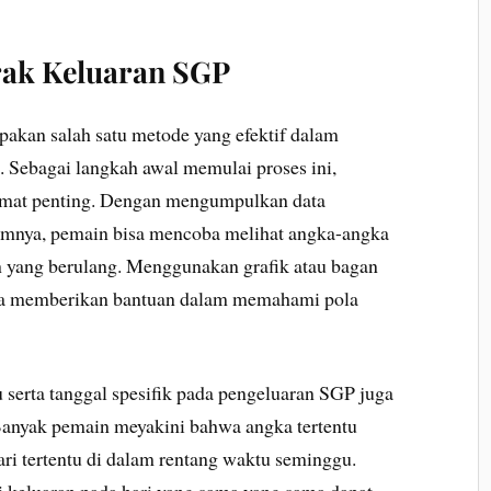
ak Keluaran SGP
akan salah satu metode yang efektif dalam
Sebagai langkah awal memulai proses ini,
 amat penting. Dengan mengumpulkan data
lumnya, pemain bisa mencoba melihat angka-angka
n yang berulang. Menggunakan grafik atau bagan
isa memberikan bantuan dalam memahami pola
u serta tanggal spesifik pada pengeluaran SGP juga
anyak pemain meyakini bahwa angka tertentu
ari tertentu di dalam rentang waktu seminggu.