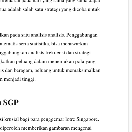
i keluaran pada hari yang sama yang sama dapat
mua adalah salah satu strategi yang dicoba untuk
lkan pada satu analisis analisis. Penggabungan
tematis serta statistika, bisa menawarkan
ggabungkan analisis frekuensi dan strategi
ingkatkan peluang dalam menemukan pola yang
atis dan beragam, peluang untuk memaksimalkan
n menjadi tinggi.
n SGP
 krusial bagi para penggemar lotre Singapore.
at diperoleh memberikan gambaran mengenai