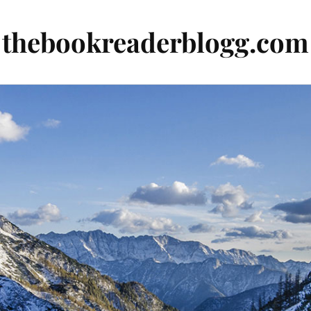
thebookreaderblogg.com