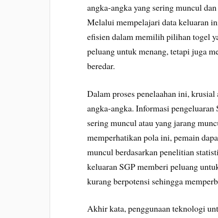
angka-angka yang sering muncul dan p
Melalui mempelajari data keluaran in
efisien dalam memilih pilihan togel 
peluang untuk menang, tetapi juga 
beredar.
Dalam proses penelaahan ini, krusia
angka-angka. Informasi pengeluaran
sering muncul atau yang jarang munc
memperhatikan pola ini, pemain dap
muncul berdasarkan penelitian statist
keluaran SGP memberi peluang untuk
kurang berpotensi sehingga memperbai
Akhir kata, penggunaan teknologi un