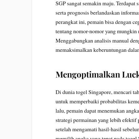
SGP sangat semakin maju. Terdapat si
serta prognosis berlandaskan inform
perangkat ini, pemain bisa dengan 
tentang nomor-nomor yang mungkin m
Menggabungkan analisis manual denga
memaksimalkan keberuntungan dalam
Mengoptimalkan Luck
Di dunia togel Singapore, mencari t
untuk memperbaiki probabilitas kem
lalu, pemain dapat menemukan angk
strategi permainan yang lebih efektif 
setelah mengamati hasil-hasil sebel
memilih angka yang tepat pada togel 