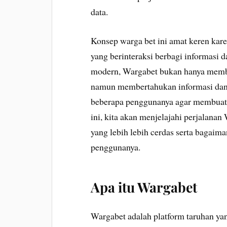
data.
Konsep warga bet ini amat keren ka
yang berinteraksi berbagi informasi 
modern, Wargabet bukan hanya member
namun membertahukan informasi dan
beberapa penggunanya agar membuat k
ini, kita akan menjelajahi perjalana
yang lebih lebih cerdas serta bagaim
penggunanya.
Apa itu Wargabet
Wargabet adalah platform taruhan y