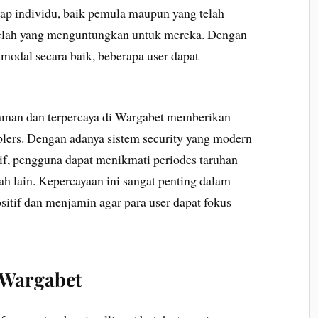
tiap individu, baik pemula maupun yang telah
lah yang menguntungkan untuk mereka. Dengan
modal secara baik, beberapa user dapat
 aman dan terpercaya di Wargabet memberikan
lers. Dengan adanya sistem security yang modern
f, pengguna dapat menikmati periodes taruhan
ah lain. Kepercayaan ini sangat penting dalam
sitif dan menjamin agar para user dapat fokus
 Wargabet