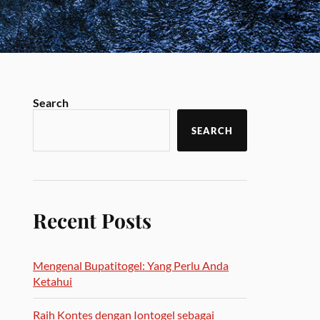
Search
SEARCH
Recent Posts
Mengenal Bupatitogel: Yang Perlu Anda
Ketahui
Raih Kontes dengan Iontogel sebagai