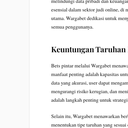
melindungi data pribadi dan keuanga
esensial dalam sektor judi online, di
utama. Wargabet dedikasi untuk meny
semua penggunanya.
Keuntungan Taruhan 
Bets pintar melalui Wargabet menawa
manfaat penting adalah kapasitas untu
data yang akurasi, user dapat mengam
mengurangi risiko kerugian, dan meni
adalah langkah penting untuk strategi
Selain itu, Wargabet menawarkan ber
menentukan tipe taruhan yang sesua