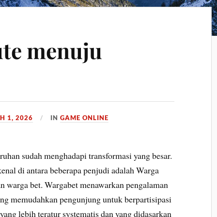
ute menuju
 1, 2026
IN
GAME ONLINE
taruhan sudah menghadapi transformasi yang besar.
kenal di antara beberapa penjudi adalah Warga
utan warga bet. Wargabet menawarkan pengalaman
 yang memudahkan pengunjung untuk berpartisipasi
ang lebih teratur systematis dan yang didasarkan