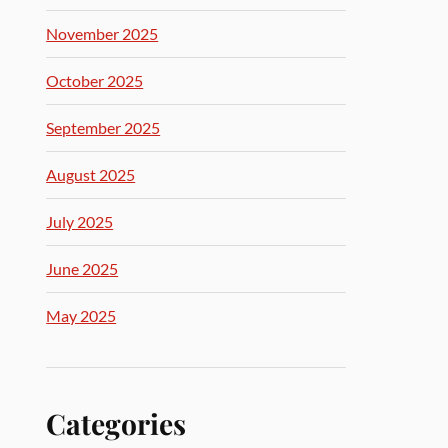
November 2025
October 2025
September 2025
August 2025
July 2025
June 2025
May 2025
Categories