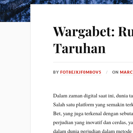
Wargabet: R
Taruhan
BY
FOT8EJXJF0M8OV5
ON
MARCH
Dalam zaman digital saat ini, dunia 
Salah satu platform yang semakin ter
Bet, yang juga terkenal dengan seb
perjudian yang inovatif dan cerdas,
dalam dunia perjudian dalam metode y