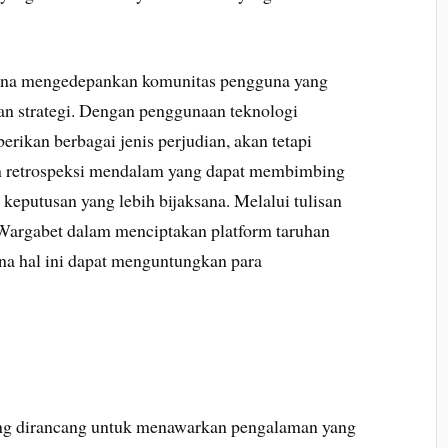
rena mengedepankan komunitas pengguna yang
dan strategi. Dengan penggunaan teknologi
ikan berbagai jenis perjudian, akan tetapi
 retrospeksi mendalam yang dapat membimbing
eputusan yang lebih bijaksana. Melalui tulisan
n Wargabet dalam menciptakan platform taruhan
ana hal ini dapat menguntungkan para
ang dirancang untuk menawarkan pengalaman yang