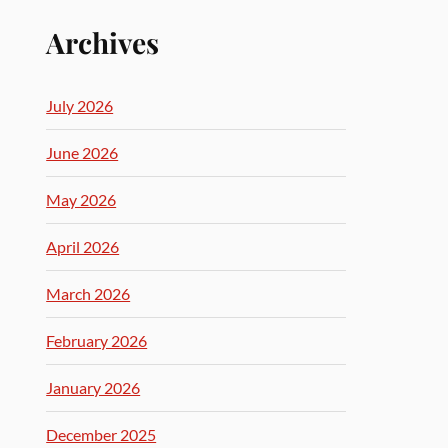
Archives
July 2026
June 2026
May 2026
April 2026
March 2026
February 2026
January 2026
December 2025