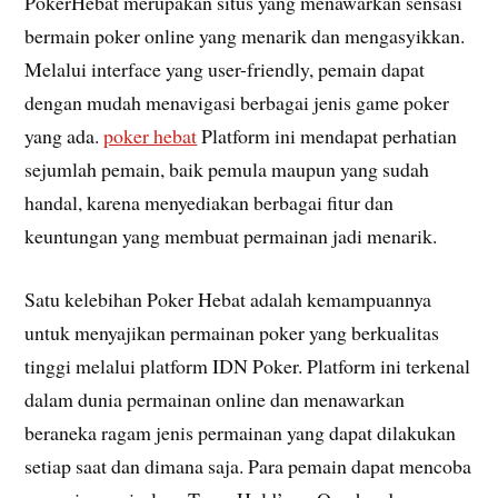
PokerHebat merupakan situs yang menawarkan sensasi
bermain poker online yang menarik dan mengasyikkan.
Melalui interface yang user-friendly, pemain dapat
dengan mudah menavigasi berbagai jenis game poker
yang ada.
poker hebat
Platform ini mendapat perhatian
sejumlah pemain, baik pemula maupun yang sudah
handal, karena menyediakan berbagai fitur dan
keuntungan yang membuat permainan jadi menarik.
Satu kelebihan Poker Hebat adalah kemampuannya
untuk menyajikan permainan poker yang berkualitas
tinggi melalui platform IDN Poker. Platform ini terkenal
dalam dunia permainan online dan menawarkan
beraneka ragam jenis permainan yang dapat dilakukan
setiap saat dan dimana saja. Para pemain dapat mencoba