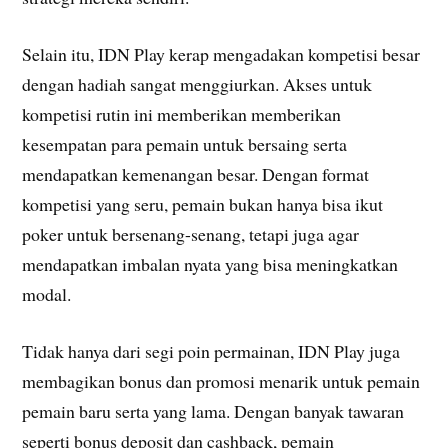
Selain itu, IDN Play kerap mengadakan kompetisi besar
dengan hadiah sangat menggiurkan. Akses untuk
kompetisi rutin ini memberikan memberikan
kesempatan para pemain untuk bersaing serta
mendapatkan kemenangan besar. Dengan format
kompetisi yang seru, pemain bukan hanya bisa ikut
poker untuk bersenang-senang, tetapi juga agar
mendapatkan imbalan nyata yang bisa meningkatkan
modal.
Tidak hanya dari segi poin permainan, IDN Play juga
membagikan bonus dan promosi menarik untuk pemain
pemain baru serta yang lama. Dengan banyak tawaran
seperti bonus deposit dan cashback, pemain