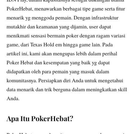
PokerHebat, menawarkan berbagai tipe game serta fitur
menarik yg menggoda pemain. Dengan infrastruktur
mutakhir dan keamanan yang dijamin, user dapat
menikmati sensasi bermain poker dengan ragam variasi
game, dari Texas Hold em hingga game lain. Pada
artikel ini, kami akan mengupas lebih dalam perihal
Poker Hebat dan kesempatan yang baik yg dapat
didapatkan oleh para pemain yang masuk dalam
komunitasnya. Persiapkan diri Anda untuk mengetahui
data menarik dan trik berguna dalam meningkatkan skill
Anda.
Apa Itu PokerHebat?