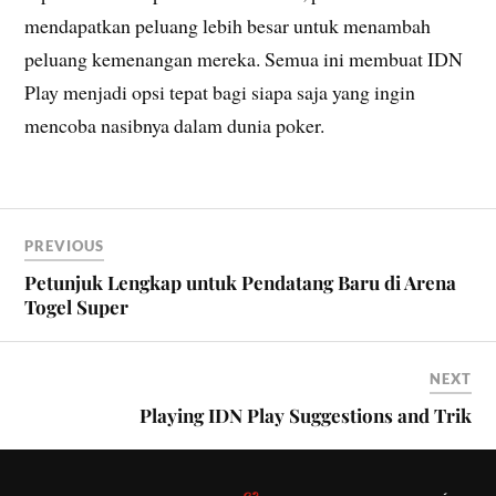
mendapatkan peluang lebih besar untuk menambah
peluang kemenangan mereka. Semua ini membuat IDN
Play menjadi opsi tepat bagi siapa saja yang ingin
mencoba nasibnya dalam dunia poker.
PREVIOUS
Petunjuk Lengkap untuk Pendatang Baru di Arena
Togel Super
NEXT
Playing IDN Play Suggestions and Trik