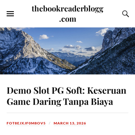
thebookreaderblogg
.com
Demo Slot PG Soft: Keseruan
Game Daring Tanpa Biaya
FOT8EJXJF0M8OV5
MARCH 13, 2026