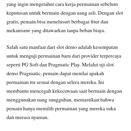
yang ingin mengetahui cara kerja permainan sebelum
keputusan untuk bermain dengan uang asli. Dengan slot
gratis, pemain bisa menelusuri berbagai fitur dan
mekanisme yang ditawarkan tanpa beban biaya.
Salah satu manfaat dari slot demo adalah kesempatan
untuk menguji permainan baru dari provider terpercaya
seperti PG Soft dan Pragmatic Play. Melalui uji slot
demo Pragmatic, pemain dapat menilai apakah
permainan itu sesuai dengan selera mereka. Ini
membantu mencegah kekecewaan saat bermain dengan
menggunakan uang sungguhan, memastikan bahwa
pemain hanya memilih permainan yang mereka suka
dan merasa nyaman.