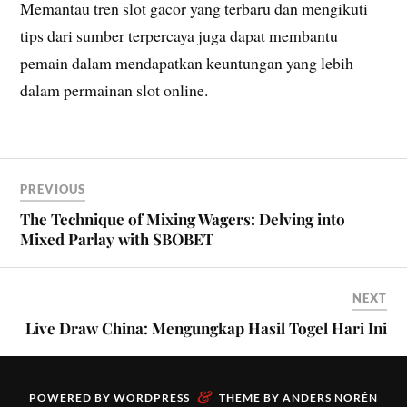
Memantau tren slot gacor yang terbaru dan mengikuti
tips dari sumber terpercaya juga dapat membantu
pemain dalam mendapatkan keuntungan yang lebih
dalam permainan slot online.
PREVIOUS
The Technique of Mixing Wagers: Delving into
Mixed Parlay with SBOBET
NEXT
Live Draw China: Mengungkap Hasil Togel Hari Ini
&
POWERED BY
WORDPRESS
THEME BY
ANDERS NORÉN