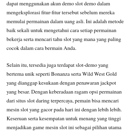
dapat menggunakan akun demo slot demo dalam
mengeksplorasi fitur-fitur tersebut sebelum mereka
memulai permainan dalam uang asli. Ini adalah metode
baik sekali untuk mengetahui cara setiap permainan
bekerja serta mencari tahu slot yang mana yang paling
cocok dalam cara bermain Anda.
Selain itu, tersedia juga terdapat slot-demo yang
bertema unik seperti Bonanza serta Wild West Gold
yang dianggap kesukaan dengan penawaran jackpot
yang besar. Dengan keberadaan ragam opsi permainan
dari situs slot daring terpercaya, pemain bisa mencari
mesin slot yang gacor pada hari ini dengan lebih lebih.
Keseruan serta kesempatan untuk menang yang tinggi
menjadikan game mesin slot ini sebagai pilihan utama