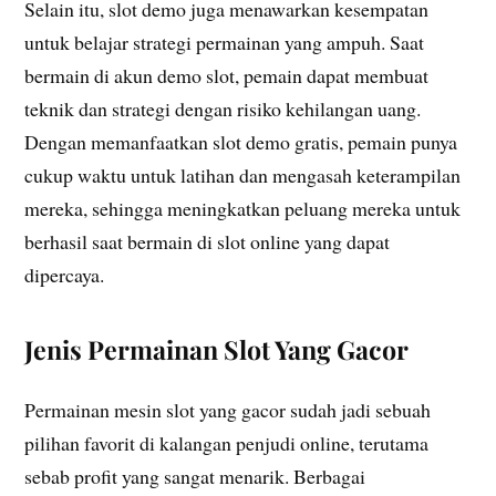
Selain itu, slot demo juga menawarkan kesempatan
untuk belajar strategi permainan yang ampuh. Saat
bermain di akun demo slot, pemain dapat membuat
teknik dan strategi dengan risiko kehilangan uang.
Dengan memanfaatkan slot demo gratis, pemain punya
cukup waktu untuk latihan dan mengasah keterampilan
mereka, sehingga meningkatkan peluang mereka untuk
berhasil saat bermain di slot online yang dapat
dipercaya.
Jenis Permainan Slot Yang Gacor
Permainan mesin slot yang gacor sudah jadi sebuah
pilihan favorit di kalangan penjudi online, terutama
sebab profit yang sangat menarik. Berbagai