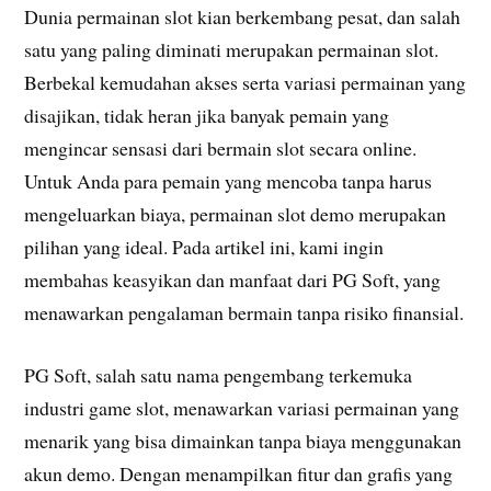
Dunia permainan slot kian berkembang pesat, dan salah
satu yang paling diminati merupakan permainan slot.
Berbekal kemudahan akses serta variasi permainan yang
disajikan, tidak heran jika banyak pemain yang
mengincar sensasi dari bermain slot secara online.
Untuk Anda para pemain yang mencoba tanpa harus
mengeluarkan biaya, permainan slot demo merupakan
pilihan yang ideal. Pada artikel ini, kami ingin
membahas keasyikan dan manfaat dari PG Soft, yang
menawarkan pengalaman bermain tanpa risiko finansial.
PG Soft, salah satu nama pengembang terkemuka
industri game slot, menawarkan variasi permainan yang
menarik yang bisa dimainkan tanpa biaya menggunakan
akun demo. Dengan menampilkan fitur dan grafis yang