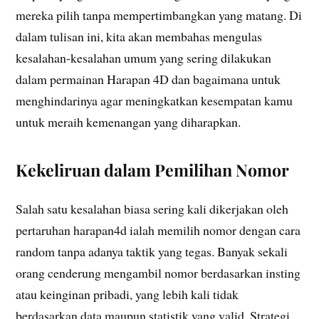
mereka pilih tanpa mempertimbangkan yang matang. Di
dalam tulisan ini, kita akan membahas mengulas
kesalahan-kesalahan umum yang sering dilakukan
dalam permainan Harapan 4D dan bagaimana untuk
menghindarinya agar meningkatkan kesempatan kamu
untuk meraih kemenangan yang diharapkan.
Kekeliruan dalam Pemilihan Nomor
Salah satu kesalahan biasa sering kali dikerjakan oleh
pertaruhan harapan4d ialah memilih nomor dengan cara
random tanpa adanya taktik yang tegas. Banyak sekali
orang cenderung mengambil nomor berdasarkan insting
atau keinginan pribadi, yang lebih kali tidak
berdasarkan data maupun statistik yang valid. Strategi