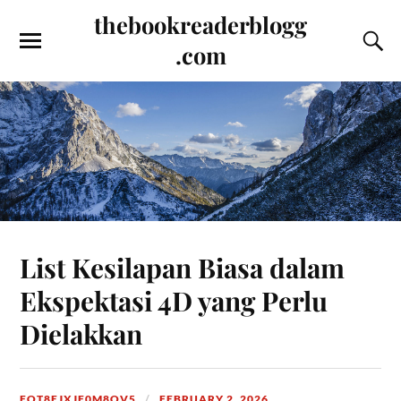
thebookreaderblogg
.com
List Kesilapan Biasa dalam
Ekspektasi 4D yang Perlu
Dielakkan
FOT8EJXJF0M8OV5
FEBRUARY 2, 2026