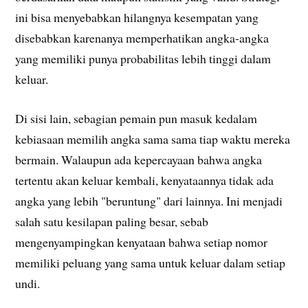
ini bisa menyebabkan hilangnya kesempatan yang
disebabkan karenanya memperhatikan angka-angka
yang memiliki punya probabilitas lebih tinggi dalam
keluar.
Di sisi lain, sebagian pemain pun masuk kedalam
kebiasaan memilih angka sama sama tiap waktu mereka
bermain. Walaupun ada kepercayaan bahwa angka
tertentu akan keluar kembali, kenyataannya tidak ada
angka yang lebih "beruntung" dari lainnya. Ini menjadi
salah satu kesilapan paling besar, sebab
mengenyampingkan kenyataan bahwa setiap nomor
memiliki peluang yang sama untuk keluar dalam setiap
undi.