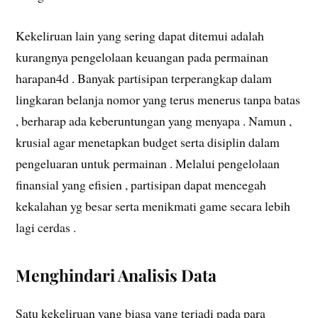
Kekeliruan lain yang sering dapat ditemui adalah
kurangnya pengelolaan keuangan pada permainan
harapan4d . Banyak partisipan terperangkap dalam
lingkaran belanja nomor yang terus menerus tanpa batas
, berharap ada keberuntungan yang menyapa . Namun ,
krusial agar menetapkan budget serta disiplin dalam
pengeluaran untuk permainan . Melalui pengelolaan
finansial yang efisien , partisipan dapat mencegah
kekalahan yg besar serta menikmati game secara lebih
lagi cerdas .
Menghindari Analisis Data
Satu kekeliruan yang biasa yang terjadi pada para