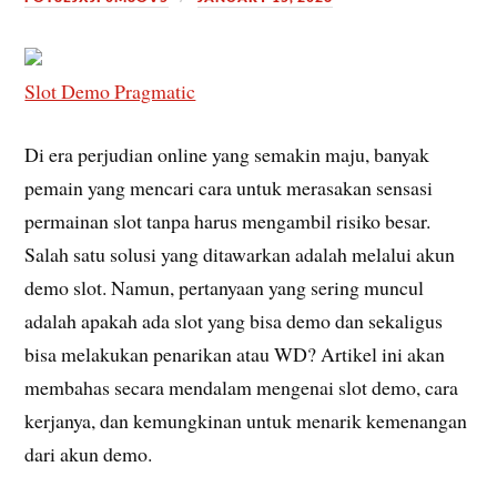
Slot Demo Pragmatic
Di era perjudian online yang semakin maju, banyak
pemain yang mencari cara untuk merasakan sensasi
permainan slot tanpa harus mengambil risiko besar.
Salah satu solusi yang ditawarkan adalah melalui akun
demo slot. Namun, pertanyaan yang sering muncul
adalah apakah ada slot yang bisa demo dan sekaligus
bisa melakukan penarikan atau WD? Artikel ini akan
membahas secara mendalam mengenai slot demo, cara
kerjanya, dan kemungkinan untuk menarik kemenangan
dari akun demo.