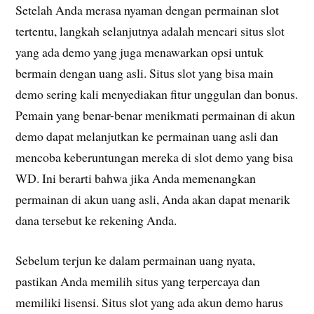
Setelah Anda merasa nyaman dengan permainan slot
tertentu, langkah selanjutnya adalah mencari situs slot
yang ada demo yang juga menawarkan opsi untuk
bermain dengan uang asli. Situs slot yang bisa main
demo sering kali menyediakan fitur unggulan dan bonus.
Pemain yang benar-benar menikmati permainan di akun
demo dapat melanjutkan ke permainan uang asli dan
mencoba keberuntungan mereka di slot demo yang bisa
WD. Ini berarti bahwa jika Anda memenangkan
permainan di akun uang asli, Anda akan dapat menarik
dana tersebut ke rekening Anda.
Sebelum terjun ke dalam permainan uang nyata,
pastikan Anda memilih situs yang terpercaya dan
memiliki lisensi. Situs slot yang ada akun demo harus