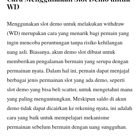
WD
Menggunakan slot demo untuk melakukan withdraw
(WD) merupakan cara yang menarik bagi pemain yang
ingin mencoba peruntungan tanpa risiko kehilangan
uang asli. Biasanya, akun demo slot dibuat untuk
memberikan pengalaman bermain yang serupa dengan
permainan nyata. Dalam hal ini, pemain dapat menjajal
berbagai jenis permainan slot yang ada demo, seperti
slot demo yang bisa beli scatter, untuk mengetahui mana
yang paling menguntungkan. Meskipun saldo di akun
demo tidak dapat dicairkan ke rekening nyata, ini adalah
cara yang baik untuk mempelajari mekanisme
permainan sebelum bermain dengan uang sungguhan.