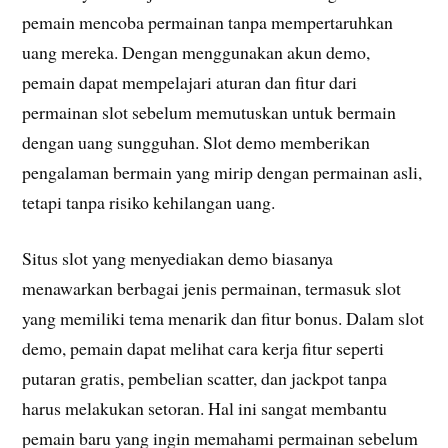
pemain mencoba permainan tanpa mempertaruhkan
uang mereka. Dengan menggunakan akun demo,
pemain dapat mempelajari aturan dan fitur dari
permainan slot sebelum memutuskan untuk bermain
dengan uang sungguhan. Slot demo memberikan
pengalaman bermain yang mirip dengan permainan asli,
tetapi tanpa risiko kehilangan uang.
Situs slot yang menyediakan demo biasanya
menawarkan berbagai jenis permainan, termasuk slot
yang memiliki tema menarik dan fitur bonus. Dalam slot
demo, pemain dapat melihat cara kerja fitur seperti
putaran gratis, pembelian scatter, dan jackpot tanpa
harus melakukan setoran. Hal ini sangat membantu
pemain baru yang ingin memahami permainan sebelum