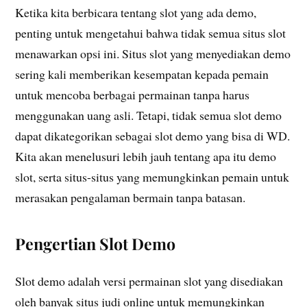
Ketika kita berbicara tentang slot yang ada demo,
penting untuk mengetahui bahwa tidak semua situs slot
menawarkan opsi ini. Situs slot yang menyediakan demo
sering kali memberikan kesempatan kepada pemain
untuk mencoba berbagai permainan tanpa harus
menggunakan uang asli. Tetapi, tidak semua slot demo
dapat dikategorikan sebagai slot demo yang bisa di WD.
Kita akan menelusuri lebih jauh tentang apa itu demo
slot, serta situs-situs yang memungkinkan pemain untuk
merasakan pengalaman bermain tanpa batasan.
Pengertian Slot Demo
Slot demo adalah versi permainan slot yang disediakan
oleh banyak situs judi online untuk memungkinkan