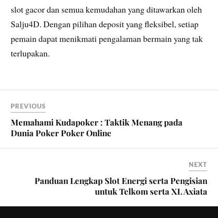
slot gacor dan semua kemudahan yang ditawarkan oleh
Salju4D. Dengan pilihan deposit yang fleksibel, setiap
pemain dapat menikmati pengalaman bermain yang tak
terlupakan.
PREVIOUS
Memahami Kudapoker : Taktik Menang pada
Dunia Poker Poker Online
NEXT
Panduan Lengkap Slot Energi serta Pengisian
untuk Telkom serta XL Axiata