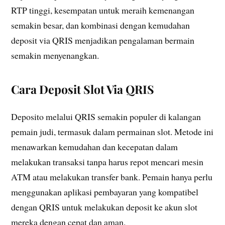
RTP tinggi, kesempatan untuk meraih kemenangan
semakin besar, dan kombinasi dengan kemudahan
deposit via QRIS menjadikan pengalaman bermain
semakin menyenangkan.
Cara Deposit Slot Via QRIS
Deposito melalui QRIS semakin populer di kalangan
pemain judi, termasuk dalam permainan slot. Metode ini
menawarkan kemudahan dan kecepatan dalam
melakukan transaksi tanpa harus repot mencari mesin
ATM atau melakukan transfer bank. Pemain hanya perlu
menggunakan aplikasi pembayaran yang kompatibel
dengan QRIS untuk melakukan deposit ke akun slot
mereka dengan cepat dan aman.