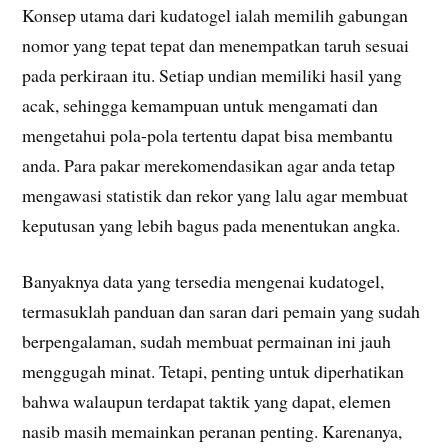
Konsep utama dari kudatogel ialah memilih gabungan
nomor yang tepat tepat dan menempatkan taruh sesuai
pada perkiraan itu. Setiap undian memiliki hasil yang
acak, sehingga kemampuan untuk mengamati dan
mengetahui pola-pola tertentu dapat bisa membantu
anda. Para pakar merekomendasikan agar anda tetap
mengawasi statistik dan rekor yang lalu agar membuat
keputusan yang lebih bagus pada menentukan angka.
Banyaknya data yang tersedia mengenai kudatogel,
termasuklah panduan dan saran dari pemain yang sudah
berpengalaman, sudah membuat permainan ini jauh
menggugah minat. Tetapi, penting untuk diperhatikan
bahwa walaupun terdapat taktik yang dapat, elemen
nasib masih memainkan peranan penting. Karenanya,