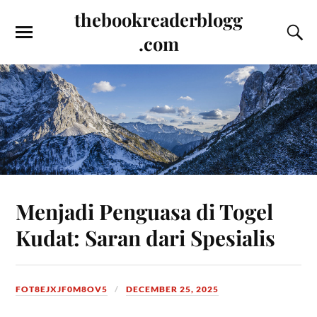
thebookreaderblogg
.com
Menjadi Penguasa di Togel
Kudat: Saran dari Spesialis
FOT8EJXJF0M8OV5
DECEMBER 25, 2025