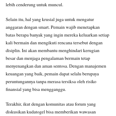
lebih cenderung untuk muncul.
Selain itu, hal yang krusial juga untuk mengatur
anggaran dengan smart. Pemain wajib menetapkan
batas berapa banyak yang ingin mereka keluarkan setiap
kali bermain dan mengikuti rencana tersebut dengan
disiplin. Ini akan membantu menghindari kerugian
besar dan menjaga pengalaman bermain tetap
menyenangkan dan aman sentosa. Dengan manajemen
keuangan yang baik, pemain dapat selalu berupaya
peruntungannya tanpa merasa tersiksa oleh risiko
finansial yang bisa mengganggu.
Terakhir, ikut dengan komunitas atau forum yang
diskusikan kudatogel bisa memberikan wawasan