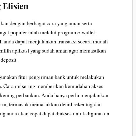
Efisien
ukan dengan berbagai cara yang aman serta
ngat populer ialah melalui program e-wallet.
, anda dapat menjalankan transaksi secara mudah
emilih aplikasi yang sudah aman agar memastikan
deposit.
gunakan fitur pengiriman bank untuk melakukan
a. Cara ini sering memberikan kemudahan akses
ekening perbankan. Anda hanya perlu menjalankan
orm, termasuk memasukkan detail rekening dan
ang anda akan cepat dapat diakses untuk digunakan