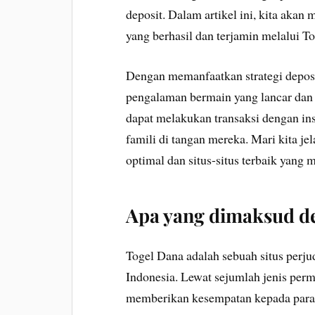
deposit. Dalam artikel ini, kita aka
yang berhasil dan terjamin melalui T
Dengan memanfaatkan strategi deposi
pengalaman bermain yang lancar dan
dapat melakukan transaksi dengan in
famili di tangan mereka. Mari kita je
optimal dan situs-situs terbaik yang 
Apa yang dimaksud d
Togel Dana adalah sebuah situs perjud
Indonesia. Lewat sejumlah jenis perm
memberikan kesempatan kepada para