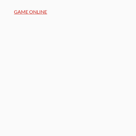
GAME ONLINE