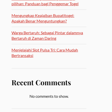
pilihan: Panduan bagi Penggemar Togel
Mengungkap Keajaiban Bupatitogel:
Apakah Benar Menguntungkan?
Warga Bertaruh: Sebagai Pintar dalamnya
Bertaruh di Zaman Daring
Menjelajahi Slot Pulsa Tri: Cara Mudah
Bertransaksi
Recent Comments
No comments to show.