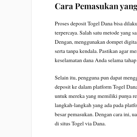
Cara Pemasukan yang 
Proses deposit Togel Dana bisa dilak
terpercaya. Salah satu metode yang sa
Dengan, menggunakan dompet digital
serta tanpa kendala. Pastikan agar m
keselamatan dana Anda selama tahap 
Selain itu, pengguna pun dapat meng
deposit ke dalam platform Togel Dan
untuk mereka yang memiliki punya r
langkah-langkah yang ada pada platf
besar pemasukan. Dengan cara ini, u
di situs Togel via Dana.