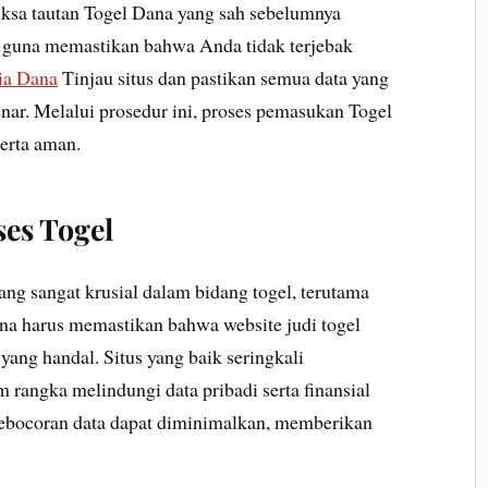
iksa tautan Togel Dana yang sah sebelumnya
n guna memastikan bahwa Anda tidak terjebak
ia Dana
Tinjau situs dan pastikan semua data yang
nar. Melalui prosedur ini, proses pemasukan Togel
erta aman.
es Togel
ng sangat krusial dalam bidang togel, terutama
na harus memastikan bahwa website judi togel
 yang handal. Situs yang baik seringkali
rangka melindungi data pribadi serta finansial
kebocoran data dapat diminimalkan, memberikan