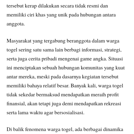
tersebut kerap dilakukan secara tidak resmi dan
memiliki ciri khas yang unik pada hubungan antara
anggota.
Masyarakat yang tergabung beranggota dalam warga
togel sering satu sama lain berbagi informasi, strategi,
serta juga cerita pribadi mengenai game angka. Situasi
ini menciptakan sebuah hubungan komunitas yang kuat
antar mereka, meski pada dasarnya kegiatan tersebut
memiliki bahaya relatif besar. Banyak kali, warga togel
tidak sekedar bermaksud mendapatkan meraih profit
finansial, akan tetapi juga demi mendapatkan rekreasi
serta lama waktu agar bersosialisasi.
Di balik fenomena warga togel, ada berbagai dinamika