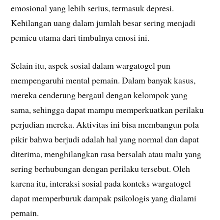
emosional yang lebih serius, termasuk depresi.
Kehilangan uang dalam jumlah besar sering menjadi
pemicu utama dari timbulnya emosi ini.
Selain itu, aspek sosial dalam wargatogel pun
mempengaruhi mental pemain. Dalam banyak kasus,
mereka cenderung bergaul dengan kelompok yang
sama, sehingga dapat mampu memperkuatkan perilaku
perjudian mereka. Aktivitas ini bisa membangun pola
pikir bahwa berjudi adalah hal yang normal dan dapat
diterima, menghilangkan rasa bersalah atau malu yang
sering berhubungan dengan perilaku tersebut. Oleh
karena itu, interaksi sosial pada konteks wargatogel
dapat memperburuk dampak psikologis yang dialami
pemain.