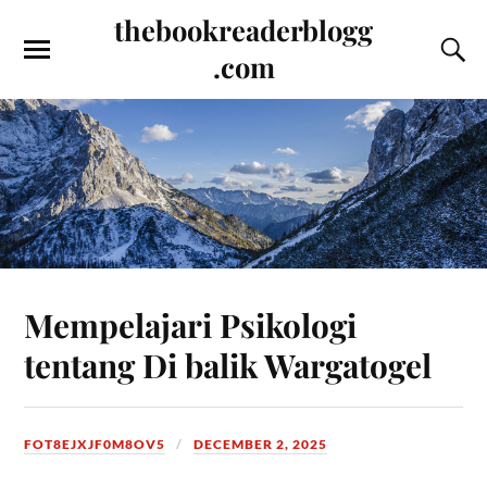
thebookreaderblogg
.com
Mempelajari Psikologi
tentang Di balik Wargatogel
FOT8EJXJF0M8OV5
DECEMBER 2, 2025