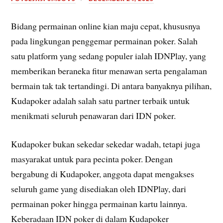
Bidang permainan online kian maju cepat, khususnya
pada lingkungan penggemar permainan poker. Salah
satu platform yang sedang populer ialah IDNPlay, yang
memberikan beraneka fitur menawan serta pengalaman
bermain tak tak tertandingi. Di antara banyaknya pilihan,
Kudapoker adalah salah satu partner terbaik untuk
menikmati seluruh penawaran dari IDN poker.
Kudapoker bukan sekedar sekedar wadah, tetapi juga
masyarakat untuk para pecinta poker. Dengan
bergabung di Kudapoker, anggota dapat mengakses
seluruh game yang disediakan oleh IDNPlay, dari
permainan poker hingga permainan kartu lainnya.
Keberadaan IDN poker di dalam Kudapoker