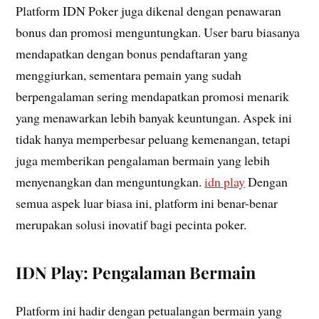
Platform IDN Poker juga dikenal dengan penawaran
bonus dan promosi menguntungkan. User baru biasanya
mendapatkan dengan bonus pendaftaran yang
menggiurkan, sementara pemain yang sudah
berpengalaman sering mendapatkan promosi menarik
yang menawarkan lebih banyak keuntungan. Aspek ini
tidak hanya memperbesar peluang kemenangan, tetapi
juga memberikan pengalaman bermain yang lebih
menyenangkan dan menguntungkan.
idn play
Dengan
semua aspek luar biasa ini, platform ini benar-benar
merupakan solusi inovatif bagi pecinta poker.
IDN Play: Pengalaman Bermain
Platform ini hadir dengan petualangan bermain yang