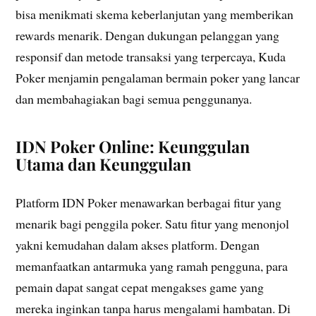
bisa menikmati skema keberlanjutan yang memberikan
rewards menarik. Dengan dukungan pelanggan yang
responsif dan metode transaksi yang terpercaya, Kuda
Poker menjamin pengalaman bermain poker yang lancar
dan membahagiakan bagi semua penggunanya.
IDN Poker Online: Keunggulan
Utama dan Keunggulan
Platform IDN Poker menawarkan berbagai fitur yang
menarik bagi penggila poker. Satu fitur yang menonjol
yakni kemudahan dalam akses platform. Dengan
memanfaatkan antarmuka yang ramah pengguna, para
pemain dapat sangat cepat mengakses game yang
mereka inginkan tanpa harus mengalami hambatan. Di