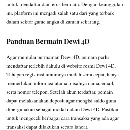
untuk mendaftar dan terus bermain. Dengan keunggulan
ini, platform ini menjadi salah satu dari yang terbaik
dalam sektor game angka di zaman sekarang.
Panduan Bermain Dewi 4D
Agar memulai permainan Dewi 4D, pemain perlu
mendaftar terlebih dahulu di website resmi Dewi 4D.
Tahapan registrasi umumnya mudah serta cepat, hanya
memerlukan informasi utama misalnya nama, email,
serta nomor telepon. Setelah akun terdaftar, pemain
dapat melaksanakan deposit agar mengisi saldo guna
dipergunakan sebagai modal dalam Dewi 4D. Pastikan
untuk mengecek berbagai cara transaksi yang ada agar
transaksi dapat dilakukan secara lancar.