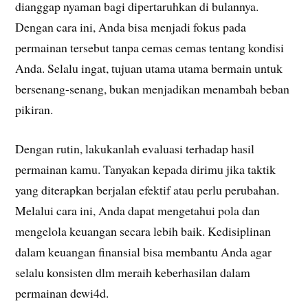
dianggap nyaman bagi dipertaruhkan di bulannya.
Dengan cara ini, Anda bisa menjadi fokus pada
permainan tersebut tanpa cemas cemas tentang kondisi
Anda. Selalu ingat, tujuan utama utama bermain untuk
bersenang-senang, bukan menjadikan menambah beban
pikiran.
Dengan rutin, lakukanlah evaluasi terhadap hasil
permainan kamu. Tanyakan kepada dirimu jika taktik
yang diterapkan berjalan efektif atau perlu perubahan.
Melalui cara ini, Anda dapat mengetahui pola dan
mengelola keuangan secara lebih baik. Kedisiplinan
dalam keuangan finansial bisa membantu Anda agar
selalu konsisten dlm meraih keberhasilan dalam
permainan dewi4d.