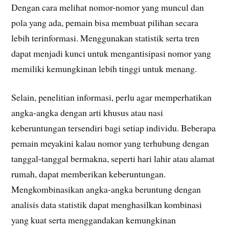
Dengan cara melihat nomor-nomor yang muncul dan
pola yang ada, pemain bisa membuat pilihan secara
lebih terinformasi. Menggunakan statistik serta tren
dapat menjadi kunci untuk mengantisipasi nomor yang
memiliki kemungkinan lebih tinggi untuk menang.
Selain, penelitian informasi, perlu agar memperhatikan
angka-angka dengan arti khusus atau nasi
keberuntungan tersendiri bagi setiap individu. Beberapa
pemain meyakini kalau nomor yang terhubung dengan
tanggal-tanggal bermakna, seperti hari lahir atau alamat
rumah, dapat memberikan keberuntungan.
Mengkombinasikan angka-angka beruntung dengan
analisis data statistik dapat menghasilkan kombinasi
yang kuat serta menggandakan kemungkinan