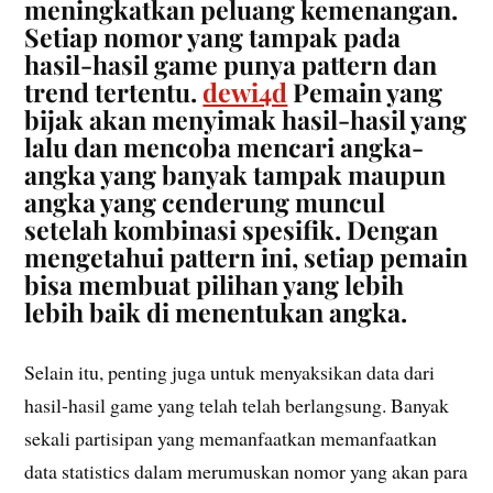
meningkatkan peluang kemenangan.
Setiap nomor yang tampak pada
hasil-hasil game punya pattern dan
trend tertentu.
dewi4d
Pemain yang
bijak akan menyimak hasil-hasil yang
lalu dan mencoba mencari angka-
angka yang banyak tampak maupun
angka yang cenderung muncul
setelah kombinasi spesifik. Dengan
mengetahui pattern ini, setiap pemain
bisa membuat pilihan yang lebih
lebih baik di menentukan angka.
Selain itu, penting juga untuk menyaksikan data dari
hasil-hasil game yang telah telah berlangsung. Banyak
sekali partisipan yang memanfaatkan memanfaatkan
data statistics dalam merumuskan nomor yang akan para