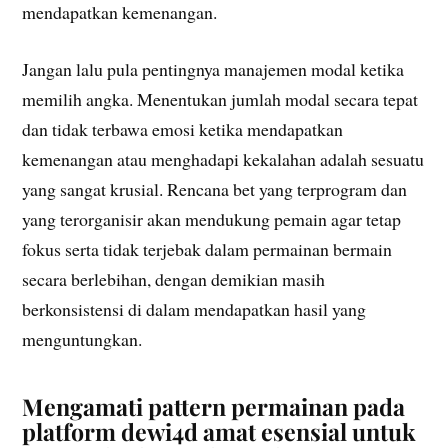
mendapatkan kemenangan.
Jangan lalu pula pentingnya manajemen modal ketika
memilih angka. Menentukan jumlah modal secara tepat
dan tidak terbawa emosi ketika mendapatkan
kemenangan atau menghadapi kekalahan adalah sesuatu
yang sangat krusial. Rencana bet yang terprogram dan
yang terorganisir akan mendukung pemain agar tetap
fokus serta tidak terjebak dalam permainan bermain
secara berlebihan, dengan demikian masih
berkonsistensi di dalam mendapatkan hasil yang
menguntungkan.
Mengamati pattern permainan pada
platform dewi4d amat esensial untuk