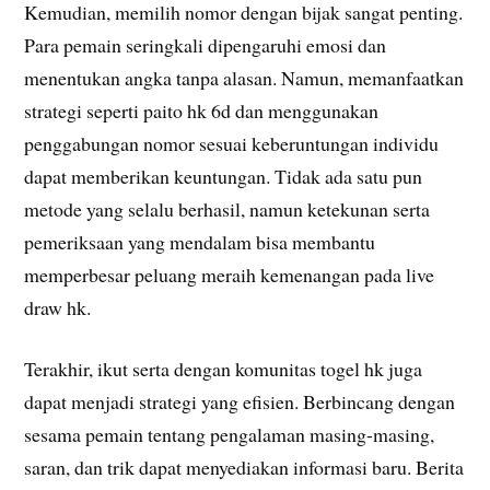
Kemudian, memilih nomor dengan bijak sangat penting.
Para pemain seringkali dipengaruhi emosi dan
menentukan angka tanpa alasan. Namun, memanfaatkan
strategi seperti paito hk 6d dan menggunakan
penggabungan nomor sesuai keberuntungan individu
dapat memberikan keuntungan. Tidak ada satu pun
metode yang selalu berhasil, namun ketekunan serta
pemeriksaan yang mendalam bisa membantu
memperbesar peluang meraih kemenangan pada live
draw hk.
Terakhir, ikut serta dengan komunitas togel hk juga
dapat menjadi strategi yang efisien. Berbincang dengan
sesama pemain tentang pengalaman masing-masing,
saran, dan trik dapat menyediakan informasi baru. Berita