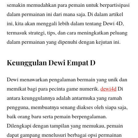
semakin memudahkan para pemain untuk berpartisipasi
dalam permainan ini dari mana saja. Di dalam artikel
ini, kita akan menggali lebih dalam tentang Dewi 4D,
termasuk strategi, tips, dan cara meningkatkan peluang
dalam permainan yang dipenuhi dengan kejutan ini.
Keunggulan Dewi Empat D
Dewi menawarkan pengalaman bermain yang unik dan
memikat bagi para pecinta game numerik.
dewi4d
Di
antara keunggulannya adalah antarmuka yang ramah
pengguna, membuatnya senang diakses oleh siapa saja,
baik orang baru serta pemain berpengalaman.
Dilengkapi dengan tampilan yang memukau, pemain
dapat gampang menelusuri berbagai opsi permainan