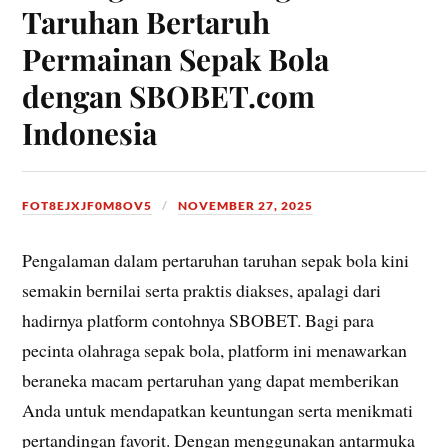
Taruhan Bertaruh
Permainan Sepak Bola
dengan SBOBET.com
Indonesia
FOT8EJXJF0M8OV5
NOVEMBER 27, 2025
Pengalaman dalam pertaruhan taruhan sepak bola kini
semakin bernilai serta praktis diakses, apalagi dari
hadirnya platform contohnya SBOBET. Bagi para
pecinta olahraga sepak bola, platform ini menawarkan
beraneka macam pertaruhan yang dapat memberikan
Anda untuk mendapatkan keuntungan serta menikmati
pertandingan favorit. Dengan menggunakan antarmuka