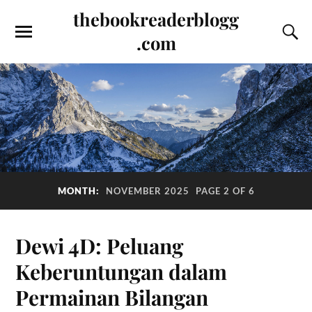
thebookreaderblogg
.com
MONTH:
NOVEMBER 2025
PAGE 2 OF 6
Dewi 4D: Peluang
Keberuntungan dalam
Permainan Bilangan