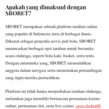
Apakah yang dimaksud dengan
SBOBET?
SBOBET merupakan sebuah platform taruhan online
yang populer di Indonesia serta di berbagai dunia.
Dikenal sebagai penyedia servis judi bola, SBOBET
menawarkan berbagai opsi taruhan untuk beraneka
acara olahraga, seperti bola kaki, basket, serta tenis.
Dengan antarmuka yang, SBOBET memudahkan
anggota dalam navigasi serta menemukan pertandingan
yang ingin mereka pertaruhkan.
Platform ini tidak hanya menyediakan taruhan olahraga,
melainkan juga memiliki bermacam permainan kasino
online, permainan slot, serta live casino.
agen sbobet88