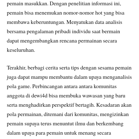
pemain masukkan. Dengan penelitian informasi ini,
pemain bisa menemukan nomor-nomor hot yang bisa
membawa keberuntungan. Menyatukan data analisis
bersama pengalaman pribadi individu saat bermain
dapat mengembangkan rencana permainan secara
keseluruhan.
Terakhir, berbagi cerita serta tips dengan sesama pemain
juga dapat mampu membantu dalam upaya menganalisis
pola game. Perbincangan antara antara komunitas
anggota di dewi4d bisa membuka wawasan yang baru
serta menghadirkan perspektif bertagih. Kesadaran akan
pola permainan, ditemani dari komunitas, mengizinkan
pemain supaya terus menuntut ilmu dan berkembang
dalam upaya para pemain untuk menang secara