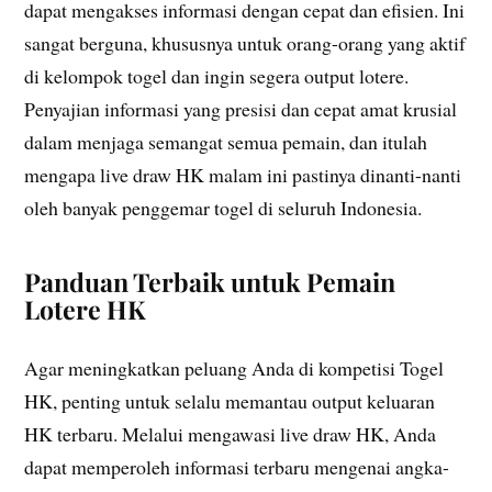
dapat mengakses informasi dengan cepat dan efisien. Ini
sangat berguna, khususnya untuk orang-orang yang aktif
di kelompok togel dan ingin segera output lotere.
Penyajian informasi yang presisi dan cepat amat krusial
dalam menjaga semangat semua pemain, dan itulah
mengapa live draw HK malam ini pastinya dinanti-nanti
oleh banyak penggemar togel di seluruh Indonesia.
Panduan Terbaik untuk Pemain
Lotere HK
Agar meningkatkan peluang Anda di kompetisi Togel
HK, penting untuk selalu memantau output keluaran
HK terbaru. Melalui mengawasi live draw HK, Anda
dapat memperoleh informasi terbaru mengenai angka-