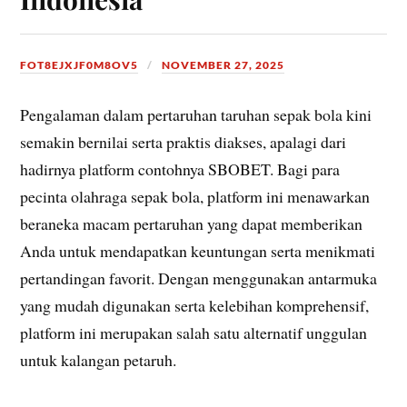
FOT8EJXJF0M8OV5
NOVEMBER 27, 2025
Pengalaman dalam pertaruhan taruhan sepak bola kini
semakin bernilai serta praktis diakses, apalagi dari
hadirnya platform contohnya SBOBET. Bagi para
pecinta olahraga sepak bola, platform ini menawarkan
beraneka macam pertaruhan yang dapat memberikan
Anda untuk mendapatkan keuntungan serta menikmati
pertandingan favorit. Dengan menggunakan antarmuka
yang mudah digunakan serta kelebihan komprehensif,
platform ini merupakan salah satu alternatif unggulan
untuk kalangan petaruh.