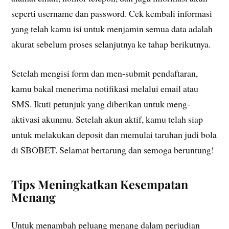
seperti username dan password. Cek kembali informasi
yang telah kamu isi untuk menjamin semua data adalah
akurat sebelum proses selanjutnya ke tahap berikutnya.
Setelah mengisi form dan men-submit pendaftaran,
kamu bakal menerima notifikasi melalui email atau
SMS. Ikuti petunjuk yang diberikan untuk meng-
aktivasi akunmu. Setelah akun aktif, kamu telah siap
untuk melakukan deposit dan memulai taruhan judi bola
di SBOBET. Selamat bertarung dan semoga beruntung!
Tips Meningkatkan Kesempatan
Menang
Untuk menambah peluang menang dalam perjudian