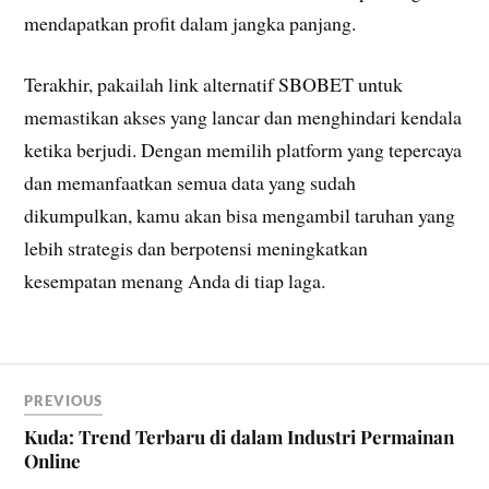
mendapatkan profit dalam jangka panjang.
Terakhir, pakailah link alternatif SBOBET untuk
memastikan akses yang lancar dan menghindari kendala
ketika berjudi. Dengan memilih platform yang tepercaya
dan memanfaatkan semua data yang sudah
dikumpulkan, kamu akan bisa mengambil taruhan yang
lebih strategis dan berpotensi meningkatkan
kesempatan menang Anda di tiap laga.
PREVIOUS
Kuda: Trend Terbaru di dalam Industri Permainan
Online