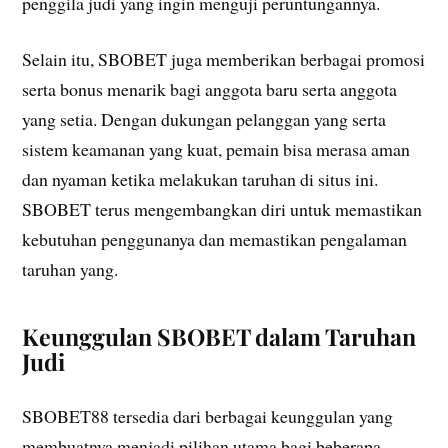
penggila judi yang ingin menguji peruntungannya.
Selain itu, SBOBET juga memberikan berbagai promosi
serta bonus menarik bagi anggota baru serta anggota
yang setia. Dengan dukungan pelanggan yang serta
sistem keamanan yang kuat, pemain bisa merasa aman
dan nyaman ketika melakukan taruhan di situs ini.
SBOBET terus mengembangkan diri untuk memastikan
kebutuhan penggunanya dan memastikan pengalaman
taruhan yang.
Keunggulan SBOBET dalam Taruhan
Judi
SBOBET88 tersedia dari berbagai keunggulan yang
membuatnya menjadi pilihan utama bagi beberapa