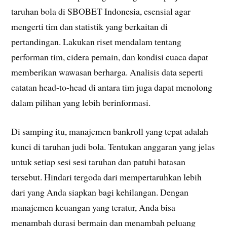
taruhan bola di SBOBET Indonesia, esensial agar
mengerti tim dan statistik yang berkaitan di
pertandingan. Lakukan riset mendalam tentang
performan tim, cidera pemain, dan kondisi cuaca dapat
memberikan wawasan berharga. Analisis data seperti
catatan head-to-head di antara tim juga dapat menolong
dalam pilihan yang lebih berinformasi.
Di samping itu, manajemen bankroll yang tepat adalah
kunci di taruhan judi bola. Tentukan anggaran yang jelas
untuk setiap sesi sesi taruhan dan patuhi batasan
tersebut. Hindari tergoda dari mempertaruhkan lebih
dari yang Anda siapkan bagi kehilangan. Dengan
manajemen keuangan yang teratur, Anda bisa
menambah durasi bermain dan menambah peluang