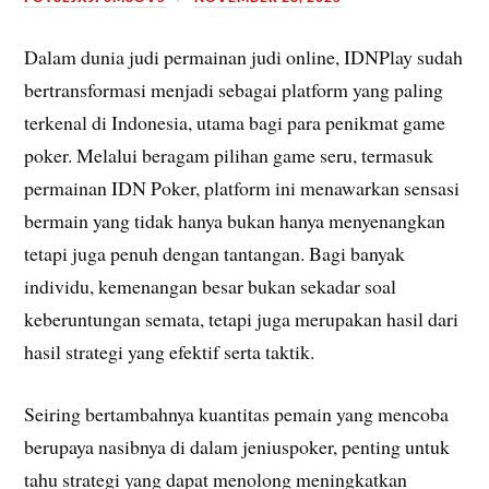
Dalam dunia judi permainan judi online, IDNPlay sudah
bertransformasi menjadi sebagai platform yang paling
terkenal di Indonesia, utama bagi para penikmat game
poker. Melalui beragam pilihan game seru, termasuk
permainan IDN Poker, platform ini menawarkan sensasi
bermain yang tidak hanya bukan hanya menyenangkan
tetapi juga penuh dengan tantangan. Bagi banyak
individu, kemenangan besar bukan sekadar soal
keberuntungan semata, tetapi juga merupakan hasil dari
hasil strategi yang efektif serta taktik.
Seiring bertambahnya kuantitas pemain yang mencoba
berupaya nasibnya di dalam jeniuspoker, penting untuk
tahu strategi yang dapat menolong meningkatkan