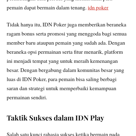
pemain dapat bermain dalam tenang.
idn poker
Tidak hanya itu, IDN Poker juga memberikan beraneka
ragam bonus serta promosi yang menggoda bagi semua
member baru ataupun pemain yang sudah ada. Dengan
beraneka opsi permainan serta fitur menarik, platform
ini menjadi tempat yang untuk meraih kemenangan
besar. Dengan bergabung dalam komunitas besar yang
luas di IDN Poker, para pemain bisa saling berbagi
saran dan strategi untuk memperbaiki kemampuan
permainan sendiri.
Taktik Sukses dalam IDN Play
Salah satu kunci rahasia sukses ketika bermain pada