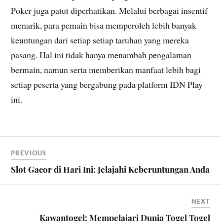
Poker juga patut diperhatikan. Melalui berbagai insentif
menarik, para pemain bisa memperoleh lebih banyak
keuntungan dari setiap setiap taruhan yang mereka
pasang. Hal ini tidak hanya menambah pengalaman
bermain, namun serta memberikan manfaat lebih bagi
setiap peserta yang bergabung pada platform IDN Play
ini.
PREVIOUS
Slot Gacor di Hari Ini: Jelajahi Keberuntungan Anda
NEXT
Kawantogel: Mempelajari Dunia Togel Togel