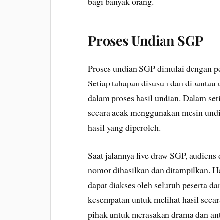
bagi banyak orang.
Proses Undian SGP
Proses undian SGP dimulai dengan p
Setiap tahapan disusun dan dipantau 
dalam proses hasil undian. Dalam seti
secara acak menggunakan mesin undian
hasil yang diperoleh.
Saat jalannya live draw SGP, audiens
nomor dihasilkan dan ditampilkan. Ha
dapat diakses oleh seluruh peserta d
kesempatan untuk melihat hasil sec
pihak untuk merasakan drama dan anti