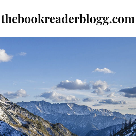
thebookreaderblogg.com