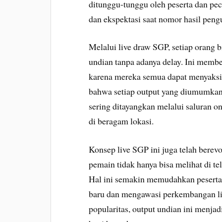
ditunggu-tunggu oleh peserta dan pec
dan ekspektasi saat nomor hasil peng
Melalui live draw SGP, setiap orang
undian tanpa adanya delay. Ini membe
karena mereka semua dapat menyaksi
bahwa setiap output yang diumumkan a
sering ditayangkan melalui saluran o
di beragam lokasi.
Konsep live SGP ini juga telah berev
pemain tidak hanya bisa melihat di tel
Hal ini semakin memudahkan peserta 
baru dan mengawasi perkembangan liv
popularitas, output undian ini menjad