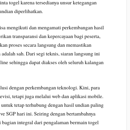
inta togel karena tersedianya unsur ketegangan
undian diperlihatkan.
 bisa mengikuti dan mengamati perkembangan hasil
rikan transparansi dan kepercayaan bagi peserta,
kan proses secara langsung dan memastikan
dalah sah. Dari segi teknis, siaran langsung ini
nline sehingga dapat diakses oleh seluruh kalangan
olusi dengan perkembangan teknologi. Kini, para
evisi, tetapi juga melalui web dan aplikasi mobile.
untuk tetap terhubung dengan hasil undian paling
e SGP hari ini. Seiring dengan bertambahnya
i bagian integral dari pengalaman bermain togel