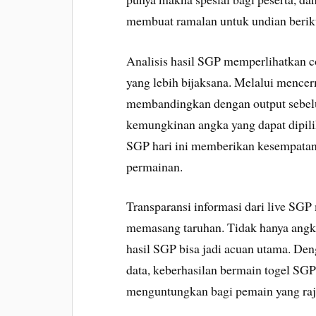
membuat ramalan untuk undian berik
Analisis hasil SGP memperlihatkan co
yang lebih bijaksana. Melalui mence
membandingkan dengan output sebelu
kemungkinan angka yang dapat dipili
SGP hari ini memberikan kesempatan
permainan.
Transparansi informasi dari live SG
memasang taruhan. Tidak hanya angka y
hasil SGP bisa jadi acuan utama. Den
data, keberhasilan bermain togel SGP 
menguntungkan bagi pemain yang raji