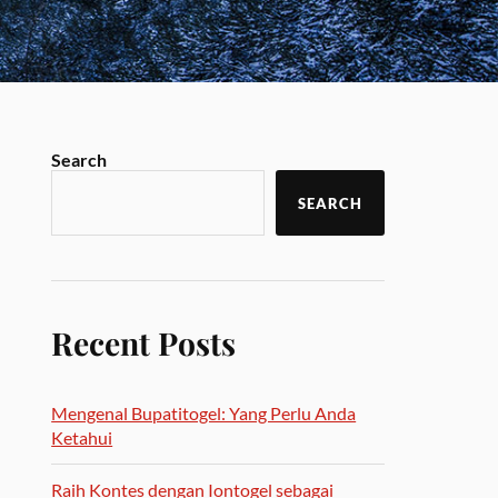
Search
SEARCH
Recent Posts
Mengenal Bupatitogel: Yang Perlu Anda
Ketahui
Raih Kontes dengan Iontogel sebagai