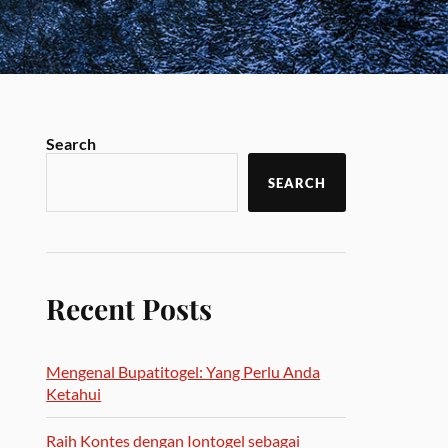
Search
SEARCH
Recent Posts
Mengenal Bupatitogel: Yang Perlu Anda
Ketahui
Raih Kontes dengan Iontogel sebagai