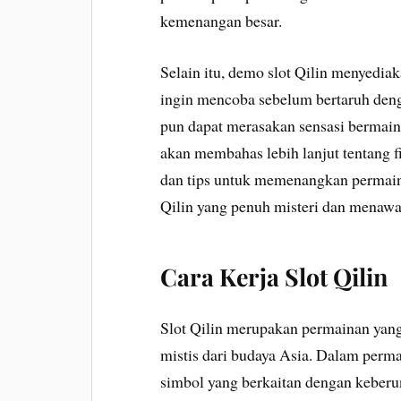
kemenangan besar.
Selain itu, demo slot Qilin menyedi
ingin mencoba sebelum bertaruh den
pun dapat merasakan sensasi bermain t
akan membahas lebih lanjut tentang fi
dan tips untuk memenangkan permaina
Qilin yang penuh misteri dan menaw
Cara Kerja Slot Qilin
Slot Qilin merupakan permainan ya
mistis dari budaya Asia. Dalam perm
simbol yang berkaitan dengan keberu