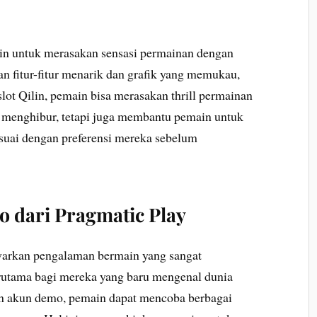
n untuk merasakan sensasi permainan dengan
n fitur-fitur menarik dan grafik yang memukau,
lot Qilin, pemain bisa merasakan thrill permainan
ya menghibur, tetapi juga membantu pemain untuk
suai dengan preferensi mereka sebelum
 dari Pragmatic Play
warkan pengalaman bermain yang sangat
rutama bagi mereka yang baru mengenal dunia
n akun demo, pemain dapat mencoba berbagai