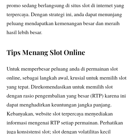
promo sedang berlangsung di situs slot di internet yang
terpercaya. Dengan strategi ini, anda dapat menunjang
peluang mendapatkan kemenangan besar dan meraih
hasil lebih besar.
Tips Menang Slot Online
Untuk memperbesar peluang anda di permainan slot
online, sebagai langkah awal, krusial untuk memilih slot
yang tepat. Direkomendasikan untuk memilih slot
dengan rasio pengembalian yang besar (RTP) karena ini
dapat menghadirkan keuntungan jangka panjang.
Kebanyakan, website slot terpercaya menyediakan
informasi mengenai RTP setiap permainan. Perhatikan
juga konsistensi slot; slot dengan volatilitas kecil