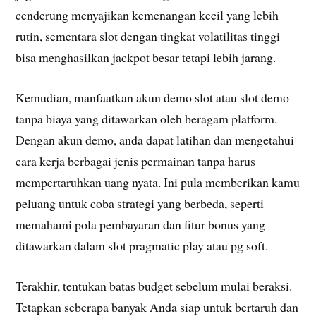
cenderung menyajikan kemenangan kecil yang lebih
rutin, sementara slot dengan tingkat volatilitas tinggi
bisa menghasilkan jackpot besar tetapi lebih jarang.
Kemudian, manfaatkan akun demo slot atau slot demo
tanpa biaya yang ditawarkan oleh beragam platform.
Dengan akun demo, anda dapat latihan dan mengetahui
cara kerja berbagai jenis permainan tanpa harus
mempertaruhkan uang nyata. Ini pula memberikan kamu
peluang untuk coba strategi yang berbeda, seperti
memahami pola pembayaran dan fitur bonus yang
ditawarkan dalam slot pragmatic play atau pg soft.
Terakhir, tentukan batas budget sebelum mulai beraksi.
Tetapkan seberapa banyak Anda siap untuk bertaruh dan