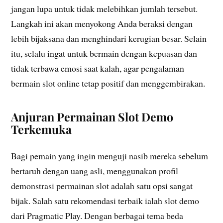
jangan lupa untuk tidak melebihkan jumlah tersebut.
Langkah ini akan menyokong Anda beraksi dengan
lebih bijaksana dan menghindari kerugian besar. Selain
itu, selalu ingat untuk bermain dengan kepuasan dan
tidak terbawa emosi saat kalah, agar pengalaman
bermain slot online tetap positif dan menggembirakan.
Anjuran Permainan Slot Demo
Terkemuka
Bagi pemain yang ingin menguji nasib mereka sebelum
bertaruh dengan uang asli, menggunakan profil
demonstrasi permainan slot adalah satu opsi sangat
bijak. Salah satu rekomendasi terbaik ialah slot demo
dari Pragmatic Play. Dengan berbagai tema beda