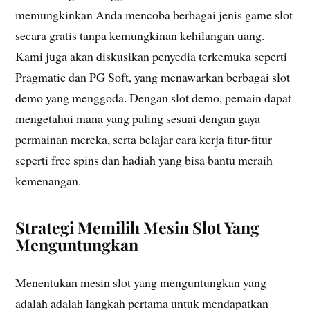
memungkinkan Anda mencoba berbagai jenis game slot
secara gratis tanpa kemungkinan kehilangan uang.
Kami juga akan diskusikan penyedia terkemuka seperti
Pragmatic dan PG Soft, yang menawarkan berbagai slot
demo yang menggoda. Dengan slot demo, pemain dapat
mengetahui mana yang paling sesuai dengan gaya
permainan mereka, serta belajar cara kerja fitur-fitur
seperti free spins dan hadiah yang bisa bantu meraih
kemenangan.
Strategi Memilih Mesin Slot Yang
Menguntungkan
Menentukan mesin slot yang menguntungkan yang
adalah adalah langkah pertama untuk mendapatkan