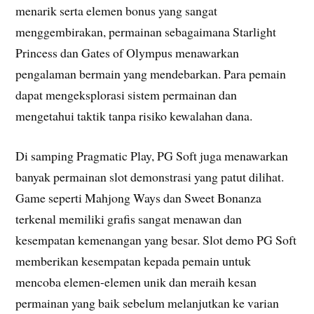
menarik serta elemen bonus yang sangat
menggembirakan, permainan sebagaimana Starlight
Princess dan Gates of Olympus menawarkan
pengalaman bermain yang mendebarkan. Para pemain
dapat mengeksplorasi sistem permainan dan
mengetahui taktik tanpa risiko kewalahan dana.
Di samping Pragmatic Play, PG Soft juga menawarkan
banyak permainan slot demonstrasi yang patut dilihat.
Game seperti Mahjong Ways dan Sweet Bonanza
terkenal memiliki grafis sangat menawan dan
kesempatan kemenangan yang besar. Slot demo PG Soft
memberikan kesempatan kepada pemain untuk
mencoba elemen-elemen unik dan meraih kesan
permainan yang baik sebelum melanjutkan ke varian