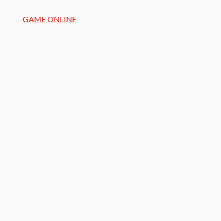
GAME ONLINE