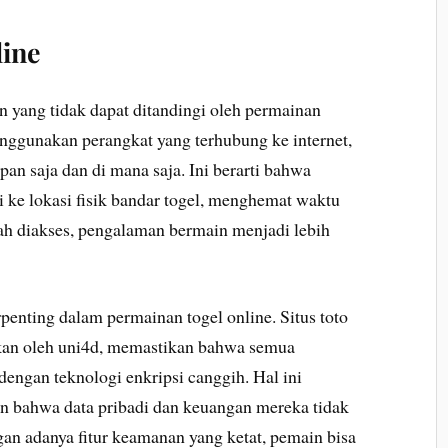
ine
yang tidak dapat ditandingi oleh permainan
nggunakan perangkat yang terhubung ke internet,
an saja dan di mana saja. Ini berarti bahwa
i ke lokasi fisik bandar togel, menghemat waktu
h diakses, pengalaman bermain menjadi lebih
penting dalam permainan togel online. Situs toto
arkan oleh uni4d, memastikan bahwa semua
dengan teknologi enkripsi canggih. Hal ini
 bahwa data pribadi dan keuangan mereka tidak
gan adanya fitur keamanan yang ketat, pemain bisa