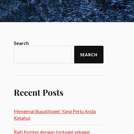
Search
SEARCH
Recent Posts
Mengenal Bupatitogel: Yang Perlu Anda
Ketahui
Raih Kontes dengan Iontogel sebagai