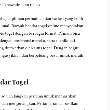
a khawatir akan risiko.
erbagai pilihan permainan dan variasi yang lebih
sional. Banyak bandar togel online menyediakan
oto togel dengan berbagai format. Pemain bisa
dengan preferensi mereka, serta menikmati
g ditawarkan oleh situs togel. Dengan begitu,
ngasyikkan dan berpeluang besar untuk meraih
dar Togel
a adalah langkah pertama untuk memastikan
 dan menyenangkan. Pertama-tama, pastikan