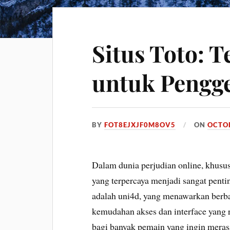
Situs Toto: 
untuk Pengg
BY
FOT8EJXJF0M8OV5
ON
OCTOB
Dalam dunia perjudian online, khusu
yang terpercaya menjadi sangat penti
adalah uni4d, yang menawarkan berbag
kemudahan akses dan interface yang r
bagi banyak pemain yang ingin merasa