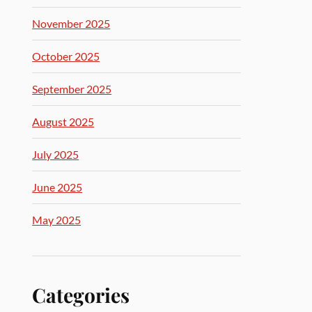
November 2025
October 2025
September 2025
August 2025
July 2025
June 2025
May 2025
Categories