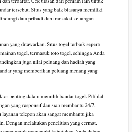
i dan terdaftar. Cek ulasan dari pemain lain untuk
ndar tersebut. Situs yang baik biasanya memiliki
indungi data pribadi dan transaksi keuangan
inan yang ditawarkan. Situs togel terbaik seperti
mainan togel, termasuk toto togel, sehingga Anda
bandingkan juga nilai peluang dan hadiah yang
bandar yang memberikan peluang menang yang
ktor penting dalam memilih bandar togel. Pilihlah
ngan yang responsif dan siap membantu 24/7.
au layanan telepon akan sangat membantu jika
n. Dengan melakukan penelitian yang cermat,
ng tepat untuk memenuhi kebutuhan Anda dalam