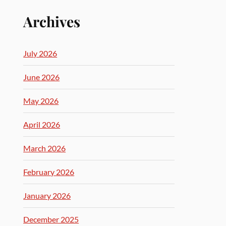
Archives
July 2026
June 2026
May 2026
April 2026
March 2026
February 2026
January 2026
December 2025