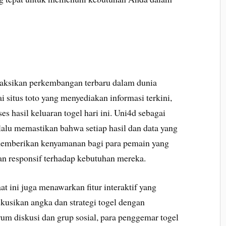
yaksikan perkembangan terbaru dalam dunia
 situs toto yang menyediakan informasi terkini,
hasil keluaran togel hari ini. Uni4d sebagai
elalu memastikan bahwa setiap hasil dan data yang
i memberikan kenyamanan bagi para pemain yang
an responsif terhadap kebutuhan mereka.
aat ini juga menawarkan fitur interaktif yang
sikan angka dan strategi togel dengan
um diskusi dan grup sosial, para penggemar togel