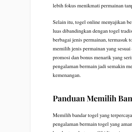
lebih fokus menikmati permainan tanp
Selain itu, togel online menyajikan b
luas dibandingkan dengan togel tradi
berbagai jenis permainan, termasuk t
memilih jenis permainan yang sesuai 
promosi dan bonus menarik yang serin
pengalaman bermain jadi semakin me
kemenangan.
Panduan Memilih Ban
Memilih bandar togel yang terpercay
pengalaman bermain togel yang aman