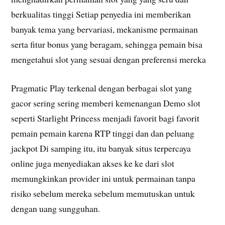
berkualitas tinggi Setiap penyedia ini memberikan
banyak tema yang bervariasi, mekanisme permainan
serta fitur bonus yang beragam, sehingga pemain bisa
mengetahui slot yang sesuai dengan preferensi mereka
Pragmatic Play terkenal dengan berbagai slot yang
gacor sering sering memberi kemenangan Demo slot
seperti Starlight Princess menjadi favorit bagi favorit
pemain pemain karena RTP tinggi dan dan peluang
jackpot Di samping itu, itu banyak situs terpercaya
online juga menyediakan akses ke ke dari slot
memungkinkan provider ini untuk permainan tanpa
risiko sebelum mereka sebelum memutuskan untuk
dengan uang sungguhan.