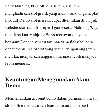
Sementara itu, PG Soft, di sisi lain, sisi lain
menghadirkan slot grafik yang menawan dan gameplay
inovatif Demo slot mereka dapat ditemukan di banyak
website slot, dan slot seperti game serta Mahjong Ways
mendapatkan Mahjong Ways menawarkan yang
bermain Dengan variasi taruhan yang fleksibel para
dapat memilih slot slot yang sesuai dengan anggaran
mereka, menjadikan anggaran menjadi lebih menjadi
lebih menarik.
Keuntungan Menggunakan Akun
Demo
Memanfaatkan account demo dalam permainan mesin
slot online menawarkan banyak keuntungan bagi