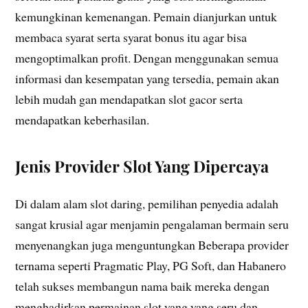
kemungkinan kemenangan. Pemain dianjurkan untuk
membaca syarat serta syarat bonus itu agar bisa
mengoptimalkan profit. Dengan menggunakan semua
informasi dan kesempatan yang tersedia, pemain akan
lebih mudah gan mendapatkan slot gacor serta
mendapatkan keberhasilan.
Jenis Provider Slot Yang Dipercaya
Di dalam alam slot daring, pemilihan penyedia adalah
sangat krusial agar menjamin pengalaman bermain seru
menyenangkan juga menguntungkan Beberapa provider
ternama seperti Pragmatic Play, PG Soft, dan Habanero
telah sukses membangun nama baik mereka dengan
menghadirkan permainan slot yang yang seru dan