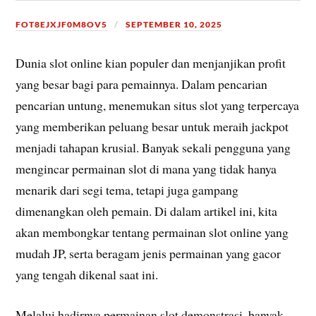
FOT8EJXJF0M8OV5
SEPTEMBER 10, 2025
Dunia slot online kian populer dan menjanjikan profit
yang besar bagi para pemainnya. Dalam pencarian
pencarian untung, menemukan situs slot yang terpercaya
yang memberikan peluang besar untuk meraih jackpot
menjadi tahapan krusial. Banyak sekali pengguna yang
mengincar permainan slot di mana yang tidak hanya
menarik dari segi tema, tetapi juga gampang
dimenangkan oleh pemain. Di dalam artikel ini, kita
akan membongkar tentang permainan slot online yang
mudah JP, serta beragam jenis permainan yang gacor
yang tengah dikenal saat ini.
Melalui hadirnya permainan slot demonstrasi, banyak