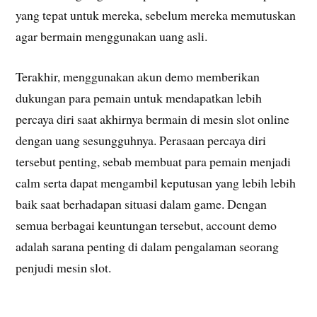
yang tepat untuk mereka, sebelum mereka memutuskan
agar bermain menggunakan uang asli.
Terakhir, menggunakan akun demo memberikan
dukungan para pemain untuk mendapatkan lebih
percaya diri saat akhirnya bermain di mesin slot online
dengan uang sesungguhnya. Perasaan percaya diri
tersebut penting, sebab membuat para pemain menjadi
calm serta dapat mengambil keputusan yang lebih lebih
baik saat berhadapan situasi dalam game. Dengan
semua berbagai keuntungan tersebut, account demo
adalah sarana penting di dalam pengalaman seorang
penjudi mesin slot.