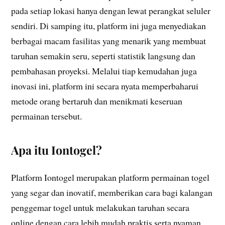
pada setiap lokasi hanya dengan lewat perangkat seluler
sendiri. Di samping itu, platform ini juga menyediakan
berbagai macam fasilitas yang menarik yang membuat
taruhan semakin seru, seperti statistik langsung dan
pembahasan proyeksi. Melalui tiap kemudahan juga
inovasi ini, platform ini secara nyata memperbaharui
metode orang bertaruh dan menikmati keseruan
permainan tersebut.
Apa itu Iontogel?
Platform Iontogel merupakan platform permainan togel
yang segar dan inovatif, memberikan cara bagi kalangan
penggemar togel untuk melakukan taruhan secara
online dengan cara lebih mudah praktis serta nyaman.