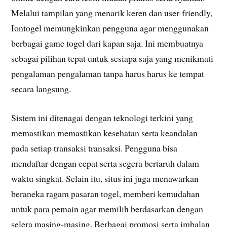
Melalui tampilan yang menarik keren dan user-friendly,
Iontogel memungkinkan pengguna agar menggunakan
berbagai game togel dari kapan saja. Ini membuatnya
sebagai pilihan tepat untuk sesiapa saja yang menikmati
pengalaman pengalaman tanpa harus harus ke tempat
secara langsung.
Sistem ini ditenagai dengan teknologi terkini yang
memastikan memastikan kesehatan serta keandalan
pada setiap transaksi transaksi. Pengguna bisa
mendaftar dengan cepat serta segera bertaruh dalam
waktu singkat. Selain itu, situs ini juga menawarkan
beraneka ragam pasaran togel, memberi kemudahan
untuk para pemain agar memilih berdasarkan dengan
selera masing-masing. Berbagai promosi serta imbalan