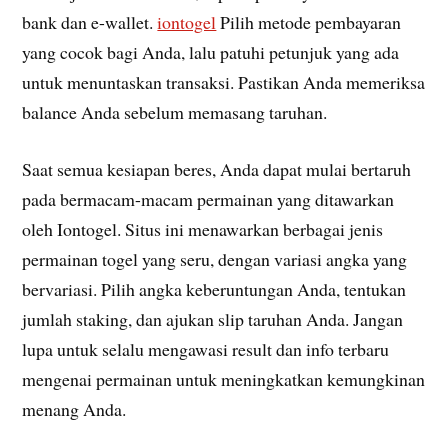
bank dan e-wallet.
iontogel
Pilih metode pembayaran
yang cocok bagi Anda, lalu patuhi petunjuk yang ada
untuk menuntaskan transaksi. Pastikan Anda memeriksa
balance Anda sebelum memasang taruhan.
Saat semua kesiapan beres, Anda dapat mulai bertaruh
pada bermacam-macam permainan yang ditawarkan
oleh Iontogel. Situs ini menawarkan berbagai jenis
permainan togel yang seru, dengan variasi angka yang
bervariasi. Pilih angka keberuntungan Anda, tentukan
jumlah staking, dan ajukan slip taruhan Anda. Jangan
lupa untuk selalu mengawasi result dan info terbaru
mengenai permainan untuk meningkatkan kemungkinan
menang Anda.