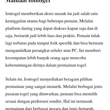
Iontogel memberikan akses masuk itu jadi salah satu
keunggulan utama bagi beberapa pemain. Melalui
platform daring yang dapat diakses kapan saja dan di
saja, bertaruh jadi lebih luas dan praktis. Pemain tidak
lagi terbatas pada tempat fisik spesifik dan bisa bermain
mengandalkan perangkat seluler atau PC. Ini memberi
kesempatan lebih banyak orang agar mencoba
keberuntungan dirinya dalam permainan togel.
Selain itu, Iontogel menyediakan beragam pilihan
permainan yang sangat menarik. Melalui berbagai jenis
pasaran togel yang ditawarkan, pemain bisa memilih
sesuai dengan preferensi sendiri. Hal ini termasuk
permainan dari berbagai negara dan jenis bertaruh,