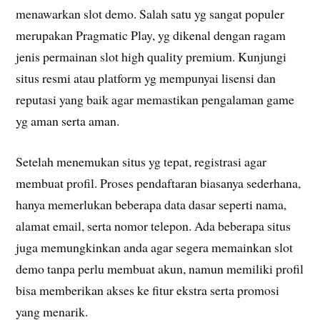
menawarkan slot demo. Salah satu yg sangat populer
merupakan Pragmatic Play, yg dikenal dengan ragam
jenis permainan slot high quality premium. Kunjungi
situs resmi atau platform yg mempunyai lisensi dan
reputasi yang baik agar memastikan pengalaman game
yg aman serta aman.
Setelah menemukan situs yg tepat, registrasi agar
membuat profil. Proses pendaftaran biasanya sederhana,
hanya memerlukan beberapa data dasar seperti nama,
alamat email, serta nomor telepon. Ada beberapa situs
juga memungkinkan anda agar segera memainkan slot
demo tanpa perlu membuat akun, namun memiliki profil
bisa memberikan akses ke fitur ekstra serta promosi
yang menarik.