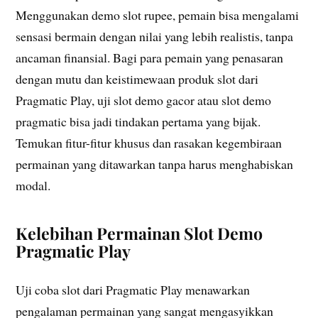
Menggunakan demo slot rupee, pemain bisa mengalami
sensasi bermain dengan nilai yang lebih realistis, tanpa
ancaman finansial. Bagi para pemain yang penasaran
dengan mutu dan keistimewaan produk slot dari
Pragmatic Play, uji slot demo gacor atau slot demo
pragmatic bisa jadi tindakan pertama yang bijak.
Temukan fitur-fitur khusus dan rasakan kegembiraan
permainan yang ditawarkan tanpa harus menghabiskan
modal.
Kelebihan Permainan Slot Demo
Pragmatic Play
Uji coba slot dari Pragmatic Play menawarkan
pengalaman permainan yang sangat mengasyikkan