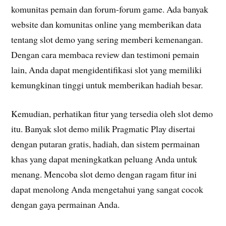
komunitas pemain dan forum-forum game. Ada banyak
website dan komunitas online yang memberikan data
tentang slot demo yang sering memberi kemenangan.
Dengan cara membaca review dan testimoni pemain
lain, Anda dapat mengidentifikasi slot yang memiliki
kemungkinan tinggi untuk memberikan hadiah besar.
Kemudian, perhatikan fitur yang tersedia oleh slot demo
itu. Banyak slot demo milik Pragmatic Play disertai
dengan putaran gratis, hadiah, dan sistem permainan
khas yang dapat meningkatkan peluang Anda untuk
menang. Mencoba slot demo dengan ragam fitur ini
dapat menolong Anda mengetahui yang sangat cocok
dengan gaya permainan Anda.