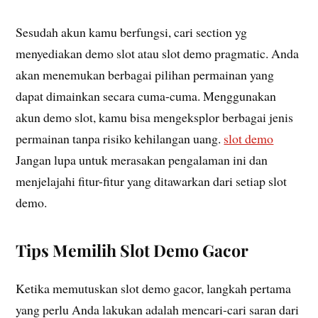
Sesudah akun kamu berfungsi, cari section yg
menyediakan demo slot atau slot demo pragmatic. Anda
akan menemukan berbagai pilihan permainan yang
dapat dimainkan secara cuma-cuma. Menggunakan
akun demo slot, kamu bisa mengeksplor berbagai jenis
permainan tanpa risiko kehilangan uang.
slot demo
Jangan lupa untuk merasakan pengalaman ini dan
menjelajahi fitur-fitur yang ditawarkan dari setiap slot
demo.
Tips Memilih Slot Demo Gacor
Ketika memutuskan slot demo gacor, langkah pertama
yang perlu Anda lakukan adalah mencari-cari saran dari