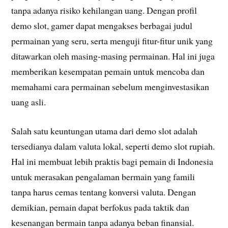
tanpa adanya risiko kehilangan uang. Dengan profil
demo slot, gamer dapat mengakses berbagai judul
permainan yang seru, serta menguji fitur-fitur unik yang
ditawarkan oleh masing-masing permainan. Hal ini juga
memberikan kesempatan pemain untuk mencoba dan
memahami cara permainan sebelum menginvestasikan
uang asli.
Salah satu keuntungan utama dari demo slot adalah
tersedianya dalam valuta lokal, seperti demo slot rupiah.
Hal ini membuat lebih praktis bagi pemain di Indonesia
untuk merasakan pengalaman bermain yang famili
tanpa harus cemas tentang konversi valuta. Dengan
demikian, pemain dapat berfokus pada taktik dan
kesenangan bermain tanpa adanya beban finansial.