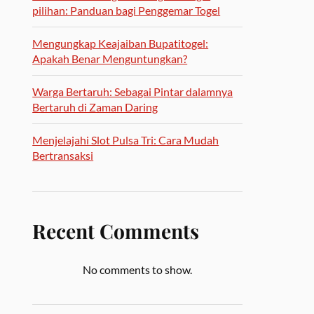
pilihan: Panduan bagi Penggemar Togel
Mengungkap Keajaiban Bupatitogel:
Apakah Benar Menguntungkan?
Warga Bertaruh: Sebagai Pintar dalamnya
Bertaruh di Zaman Daring
Menjelajahi Slot Pulsa Tri: Cara Mudah
Bertransaksi
Recent Comments
No comments to show.