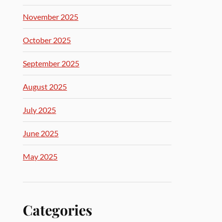
November 2025
October 2025
September 2025
August 2025
July 2025
June 2025
May 2025
Categories