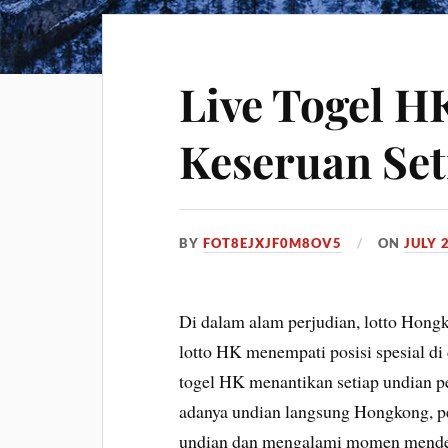
Live Togel H
Keseruan Set
BY
FOT8EJXJF0M8OV5
ON
JULY 
Di dalam alam perjudian, lotto Hongk
lotto HK menempati posisi spesial di 
togel HK menantikan setiap undian p
adanya undian langsung Hongkong, pe
undian dan mengalami momen mendeba