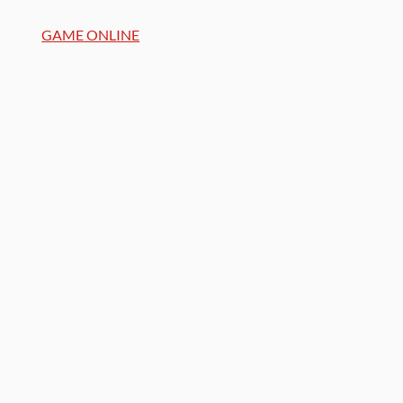
GAME ONLINE