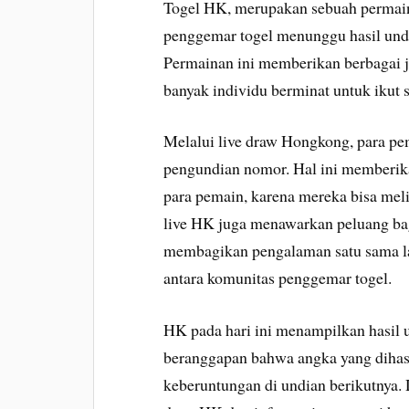
Togel HK, merupakan sebuah permainan
penggemar togel menunggu hasil und
Permainan ini memberikan berbagai j
banyak individu berminat untuk ikut 
Melalui live draw Hongkong, para pe
pengundian nomor. Hal ini memberik
para pemain, karena mereka bisa melih
live HK juga menawarkan peluang bag
membagikan pengalaman satu sama la
antara komunitas penggemar togel.
HK pada hari ini menampilkan hasil 
beranggapan bahwa angka yang dihasi
keberuntungan di undian berikutnya.