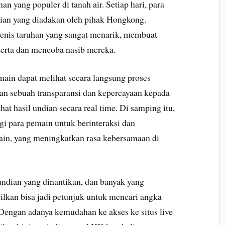
 yang populer di tanah air. Setiap hari, para
ian yang diadakan oleh pihak Hongkong.
enis taruhan yang sangat menarik, membuat
serta dan mencoba nasib mereka.
main dapat melihat secara langsung proses
an sebuah transparansi dan kepercayaan kepada
at hasil undian secara real time. Di samping itu,
i para pemain untuk berinteraksi dan
in, yang meningkatkan rasa kebersamaan di
undian yang dinantikan, dan banyak yang
lkan bisa jadi petunjuk untuk mencari angka
 Dengan adanya kemudahan ke akses ke situs live